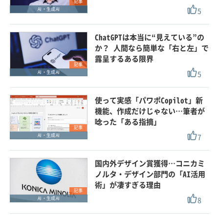
記事
5
AI・生成AI
ChatGPTは本当に“見えている”の
か？ 人間なら簡単な「右と左」で
露呈するある限界
記事
5
AI・生成AI
使って実感「パワポCopilot」新
機能、作成だけじゃない…筆者が
唸った「ある指摘」
記事
7
AI・生成AI
国内外デザイン賞獲得…コニカミ
ノルタ・デザイン部門の「AI活用
術」が凄すぎる理由
記事
8
AI・生成AI