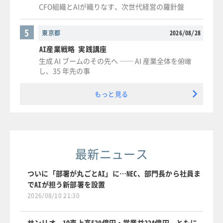
CFO組織とAIが織りなす、次世代経営の羅針盤
5
東京都
2026/08/28
AI産業戦略 実践講座
生成 AI ブームのその先へ ── AI 産業全体を俯瞰
し、35 年先の事
もっと見る
最新ニュース
ついに「部署が丸ごとAI」に…NEC、部門長から社員ま
でAIが担う新部署を設置
2026/08/10 21:30
サンリオ、1Q売上高520億円・営業益224億円 ともに