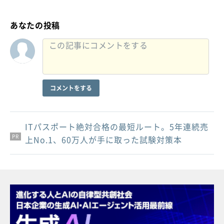
あなたの投稿
コメントをする
ITパスポート絶対合格の最短ルート。5年連続売
PR
PR
PR
上No.1、60万人が手に取った試験対策本