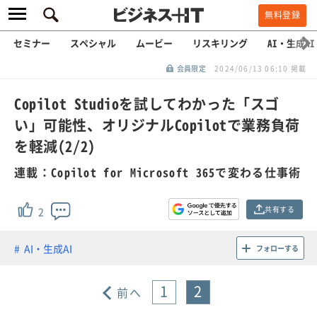
無料登録
セミナー
スペシャル
ムービー
リスキリング
AI・生成AI
会員限定
2024/06/13 06:10 掲載
Copilot Studioを試してわかった「スゴ
い」可能性、オリジナルCopilotで業務負荷
を軽減(2/2)
連載：Copilot for Microsoft 365で変わる仕事術
共有する
2
AI・生成AI
フォローする
1
2
前へ