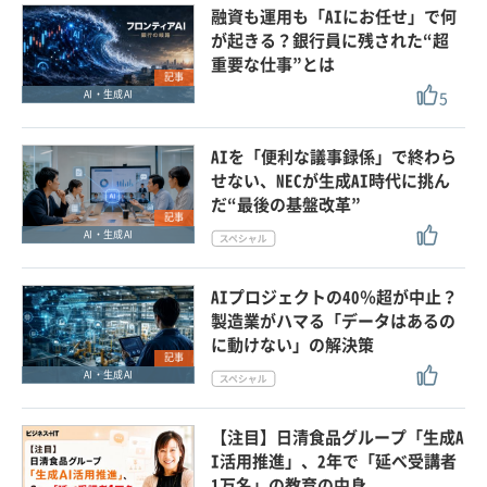
融資も運用も「AIにお任せ」で何
が起きる？銀行員に残された“超
重要な仕事”とは
記事
5
AI・生成AI
AIを「便利な議事録係」で終わら
せない、NECが生成AI時代に挑ん
だ“最後の基盤改革”
記事
AI・生成AI
AIプロジェクトの40％超が中止？
製造業がハマる「データはあるの
に動けない」の解決策
記事
AI・生成AI
【注目】日清食品グループ「生成A
I活用推進」、2年で「延べ受講者
1万名」の教育の中身