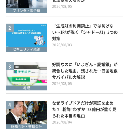
2026/08/05
プリンタ・複合機
「生成AIの利用禁止」では防げな
2
い…IPAが説く「シャドーAI」5つの
対策
2026/08/03
セキュリティ総論
好調なのに「いよぎん・愛媛銀」が
3
統合した理由、残された…四国地銀
サバイバル大解説
2026/08/05
地銀
なぜライブドアだけが東証を止め
4
た？ 粉飾“わずか”53億円が重く見
られた本当の理由
2026/08/04
財務会計・管理会計