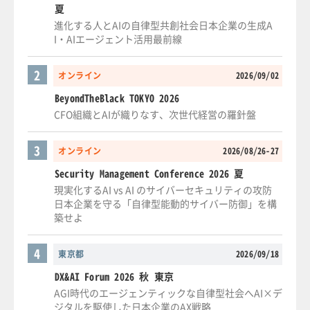
夏
進化する人とAIの自律型共創社会日本企業の生成A
I・AIエージェント活用最前線
2
オンライン
2026/09/02
BeyondTheBlack TOKYO 2026
CFO組織とAIが織りなす、次世代経営の羅針盤
3
オンライン
2026/08/26-27
Security Management Conference 2026 夏
現実化するAI vs AI のサイバーセキュリティの攻防
日本企業を守る「自律型能動的サイバー防御」を構
築せよ
4
東京都
2026/09/18
DX&AI Forum 2026 秋 東京
AGI時代のエージェンティックな自律型社会へAI×デ
ジタルを駆使した日本企業のAX戦略