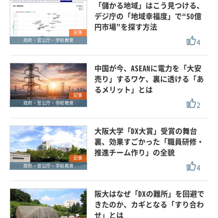
「儲かる地域」はこう見つける、
デジ庁の「地域幸福度」で“50億
円市場”を探す方法
記事
4
政府・官公庁・学校教育
中国が今、ASEANに電力を「大安
売り」するワケ、裏に透ける「あ
るメリット」とは
記事
2
政府・官公庁・学校教育
大阪大学「DX大賞」受賞の舞台
裏、効果すごかった「職員研修・
推進チーム作り」の全貌
記事
4
政府・官公庁・学校教育
阪大はなぜ「DXの難所」を回避で
きたのか、カギとなる「すり合わ
せ」とは