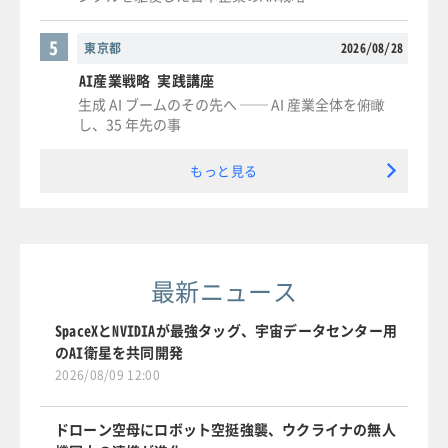
5
東京都
2026/08/28
AI産業戦略 実践講座
生成 AI ブームのその先へ ── AI 産業全体を俯瞰
し、35 年先の事
もっと見る
最新ニュース
SpaceXとNVIDIAが最強タッグ、宇宙データセンター用
のAI衛星を共同開発
2026/08/09 12:00
ドローン空母にロボット空挺強襲、ウクライナの無人