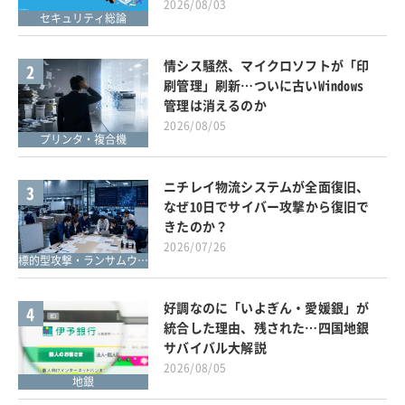
2026/08/03
セキュリティ総論
情シス騒然、マイクロソフトが「印
2
刷管理」刷新…ついに古いWindows
管理は消えるのか
2026/08/05
プリンタ・複合機
ニチレイ物流システムが全面復旧、
3
なぜ10日でサイバー攻撃から復旧で
きたのか？
2026/07/26
標的型攻撃・ランサムウェア対策
好調なのに「いよぎん・愛媛銀」が
4
統合した理由、残された…四国地銀
サバイバル大解説
2026/08/05
地銀