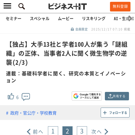
無料登録
セミナー
スペシャル
ムービー
リスキリング
AI・生成AI
会員限定
2025/12/17 07:10 掲載
【独占】大手13社と学者100人が集う「謎組
織」の正体、当事者2人に聞く微生物学の逆
襲(2/3)
連載：基礎科学者に聞く、研究の本質とイノベーシ
ョン
共有する
6
政府・官公庁・学校教育
フォローする
1
2
3
前へ
次へ