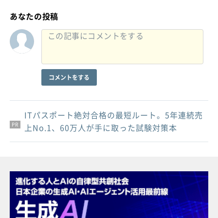
あなたの投稿
コメントをする
ITパスポート絶対合格の最短ルート。5年連続売
PR
PR
PR
上No.1、60万人が手に取った試験対策本