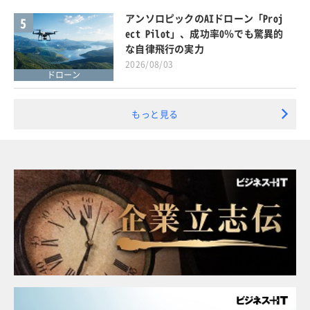
アンソロピックのAIドローン「Proj
5
ect Pilot」、成功率0％でも驚異的
な自律飛行の実力
2026/08/03
ドローン
もっと見る