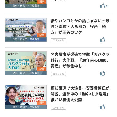
記事
5
政府・官公庁・学校教育
紙やハンコとかの話じゃない…最
強DX都市・大阪府の「役所手続
き」が圧巻のワケ
記事
政府・官公庁・学校教育
名古屋市が爆速で推進「ガバクラ
移行」大作戦、「30年前のCOBOL
資産」が稼働中も…
記事
政府・官公庁・学校教育
都知事選で大注目…安野貴博氏が
解説、選挙中の「RAG×LLM活用」
細かい裏側大公開
記事
政府・官公庁・学校教育