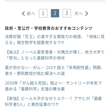
1
2
3
前へ
次へ
政府・官公庁・学校教育のおすすめコンテンツ
決算好調「花王」の凄すぎる開発力の根源、「地味に見
える」微生物学を超重視するワケ
【独占】ノーベル賞受賞者・大隅氏が嘆く、地方大学で
「禁句」となった基礎科学の惨状
薬が効かない…がん・コロナ超え「多剤耐性菌」問題、
東大・野尻教授が挑む解決への道
2050年「がん超え死因」阻止へ…サントリーが本気で
進める「基礎科学」支援の舞台裏
【単独】ビール大手がなぜミルク…？ アサヒが「基礎
科学者5人」と異色協業のワケ