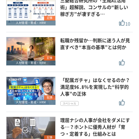
三菱総合研究所の「生成AI活用
術」超解説、コンサルの“新しい
稼ぎ方”が凄すぎる…
記事
10
人材管理・育成・HRM
転職か残留か…判断に迷う人が見
直すべき“本当の基準”とは何か
記事
人材管理・育成・HRM
「配属ガチャ」はなくせるのか？
満足度96.8％を実現した“科学的
人事”の正体
記事
人材管理・育成・HRM
理屈ナシの人事が会社をダメにす
る…？ホントに優秀人材が「育
つ・定着する」仕組みとは
記事