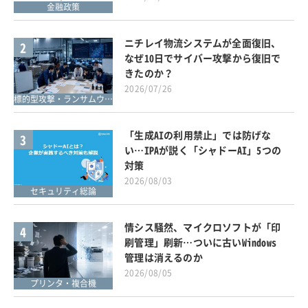
金融政策
ニチレイ物流システムが全面復旧、
2
なぜ10日でサイバー攻撃から復旧で
きたのか？
2026/07/26
標的型攻撃・ランサムウェア対策
「生成AIの利用禁止」では防げな
3
い…IPAが説く「シャドーAI」5つの
対策
2026/08/03
セキュリティ総論
情シス騒然、マイクロソフトが「印
4
刷管理」刷新…ついに古いWindows
管理は消えるのか
2026/08/05
プリンタ・複合機