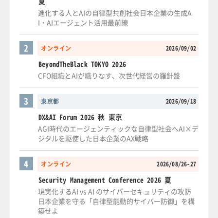
夏
進化する人とAIの自律型共創社会日本企業の生成A
I・AIエージェント活用最前線
2
オンライン
2026/09/02
BeyondTheBlack TOKYO 2026
CFO組織とAIが織りなす、次世代経営の羅針盤
3
東京都
2026/09/18
DX&AI Forum 2026 秋 東京
AGI時代のエージェンティックな自律型社会へAI×デ
ジタルを駆使した日本企業のAX戦略
4
オンライン
2026/08/26-27
Security Management Conference 2026 夏
現実化するAI vs AI のサイバーセキュリティの攻防
日本企業を守る「自律型能動的サイバー防御」を構
築せよ