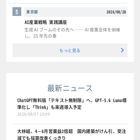
5
東京都
2026/08/28
AI産業戦略 実践講座
生成 AI ブームのその先へ ── AI 産業全体を俯瞰
し、35 年先の事
もっと見る
最新ニュース
ChatGPT無料版「テキスト無制限」へ、GPT-5.6 Luna標
準化し「Think」も来週導入予定
2026/08/07 20:09
大林組、4～6月営業益2倍超 国内建築がけん引、受注
減でも採算改善くっきり