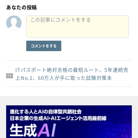
あなたの投稿
コメントをする
ITパスポート絶対合格の最短ルート。5年連続売
PR
PR
PR
上No.1、60万人が手に取った試験対策本