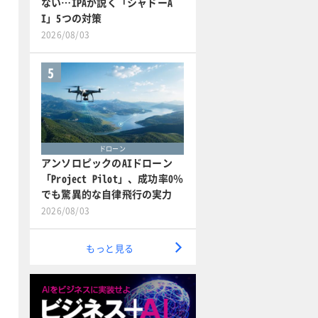
ない…IPAが説く「シャドーA
I」5つの対策
2026/08/03
5
ドローン
アンソロピックのAIドローン
「Project Pilot」、成功率0％
でも驚異的な自律飛行の実力
2026/08/03
もっと見る