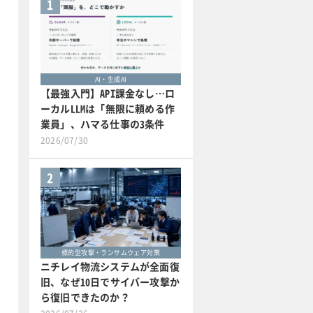
1
AI・生成AI
【最強入門】API課金なし…ロ
ーカルLLMは「無限に頼める作
業員」、ハマる仕事の3条件
2026/07/30
2
標的型攻撃・ランサムウェア対策
ニチレイ物流システムが全面復
旧、なぜ10日でサイバー攻撃か
ら復旧できたのか？