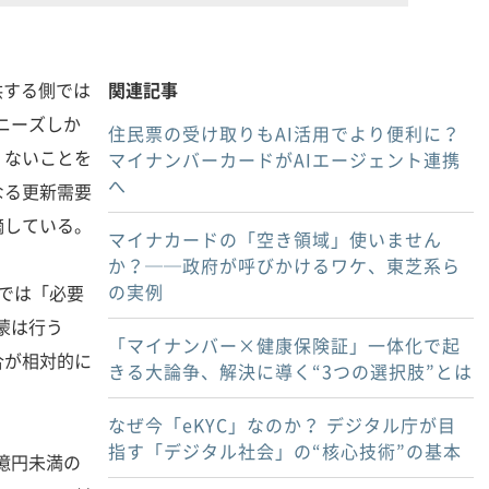
供する側では
関連記事
ニーズしか
住民票の受け取りもAI活用でより便利に？
くないことを
マイナンバーカードがAIエージェント連携
へ
なる更新需要
摘している。
マイナカードの「空き領域」使いません
か？──政府が呼びかけるワケ、東芝系ら
の実例
では「必要
蒙は行う
「マイナンバー×健康保険証」一体化で起
合が相対的に
きる大論争、解決に導く“3つの選択肢”とは
なぜ今「eKYC」なのか？ デジタル庁が目
指す「デジタル社会」の“核心技術”の基本
0億円未満の