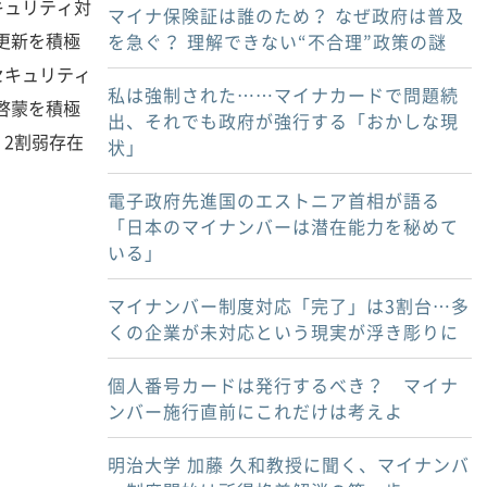
キュリティ対
マイナ保険証は誰のため？ なぜ政府は普及
更新を積極
を急ぐ？ 理解できない“不合理”政策の謎
セキュリティ
私は強制された……マイナカードで問題続
啓蒙を積極
出、それでも政府が強行する「おかしな現
2割弱存在
状」
電子政府先進国のエストニア首相が語る
「日本のマイナンバーは潜在能力を秘めて
いる」
マイナンバー制度対応「完了」は3割台…多
くの企業が未対応という現実が浮き彫りに
個人番号カードは発行するべき？ マイナ
ンバー施行直前にこれだけは考えよ
明治大学 加藤 久和教授に聞く、マイナンバ