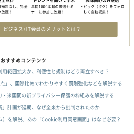
完全無料
トレンドを聞いて学ぶ
興味関心のみ厳選
月額料なし、完全
年間1000本超の厳選セミ
トピック（タグ）をフォロ
い放題！
ナーに参加し放題！
ーして自動収集！
料
ビジネス+IT会員のメリットとは？
のおすすめコンテンツ
利用範囲拡大か、利便性と規制はどう両立すべき？
6点」、国際比較でわかりやすく罰則強化などを解説する
とは何か？ EU・米国間の新プライバシー保護の枠組みを解説する
術」計画が延期、なぜ全米から批判されたのか
ム）を解説、あの「Cookie利用同意画面」はなぜ必要？