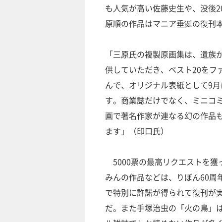
も人気が高い佐藤史生や、没後2
原順の作品はマニア垂涎の復刊
「三原氏の複製原画集は、遺族
供していただき、ベスト20をフ
んで、オリジナル表紙として9月
す。商業誌だけでなく、ミニコ
画で著名作家が連なる幻の作品
ます」（印口氏）
5000票の最高リクエストを獲
みんの作品などは、りぼん60周
で特別に許諾が得られて復刊が
だ。また手塚治虫の「火の鳥」