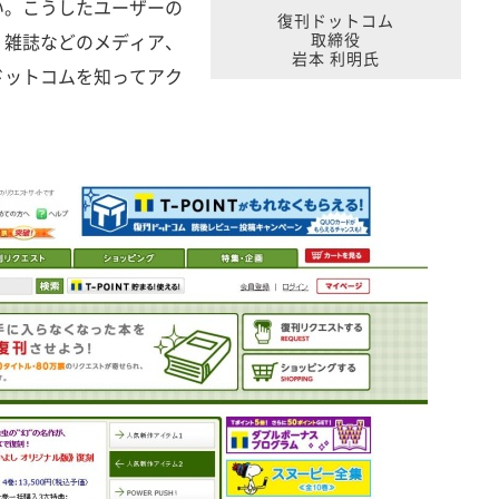
い。こうしたユーザーの
復刊ドットコム
・雑誌などのメディア、
取締役
岩本 利明氏
ドットコムを知ってアク