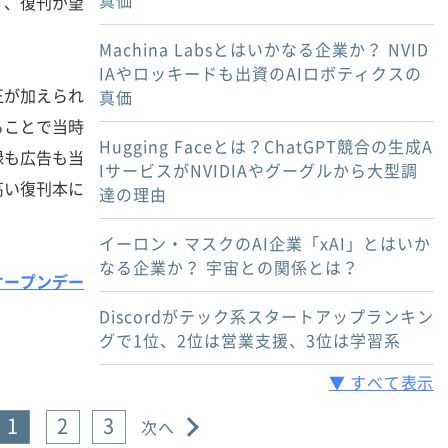
真価
く、復刊が望
Machina Labsとはいかなる企業か？ NVID
IAやロッキードも出資のAIロボティクスの
正が加えられ
真価
ることで当時
Hugging Faceとは？ChatGPT競合の生成A
録も広告も当
IサービスがNVIDIAやグーグルから大型調
高い復刊本に
達の理由
イーロン・マスクのAI企業「xAI」とはいか
なる企業か？ 宇宙との関係とは？
オープンデー
Discordがテック系スタートアップランキン
グで1位、2位は営業支援、3位は学習系
▼ すべて表示
1
2
3
次へ