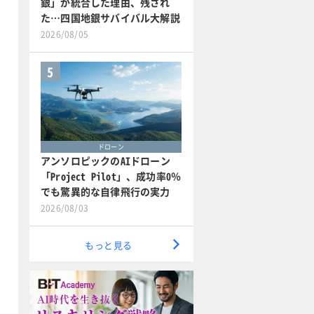
銀」が統合した理由、残され
た…四国地銀サバイバル大解説
2026/08/05
5
ドローン
アンソロピックのAIドローン
「Project Pilot」、成功率0％
でも驚異的な自律飛行の実力
2026/08/03
もっと見る