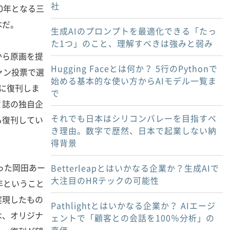
社
0年となる三
本だ。
生成AIのプロンプトを最適化できる「たっ
た1つ」のこと、理解すべきは強みと弱み
から原画を提
Hugging Faceとは何か？ 5行のPythonで
ァン投票で選
始める基本的な使い方からAIモデル一覧ま
に復刊しま
で
ミ誌の独自企
それでも日本はシリコンバレーを目指すべ
も復刊してい
き理由。数字で歴然、日本で起業しない納
得背景
った岡田あー
Betterleapとはいかなる企業か？生成AIで
大注目のHRテックの可能性
年ということ
実現したもの
Pathlightとはいかなる企業か？ AIエージ
は、オリジナ
ェントで「顧客との会話を100％分析」の