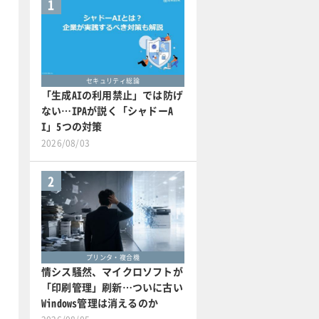
1
セキュリティ総論
「生成AIの利用禁止」では防げ
ない…IPAが説く「シャドーA
I」5つの対策
2026/08/03
2
プリンタ・複合機
情シス騒然、マイクロソフトが
「印刷管理」刷新…ついに古い
Windows管理は消えるのか