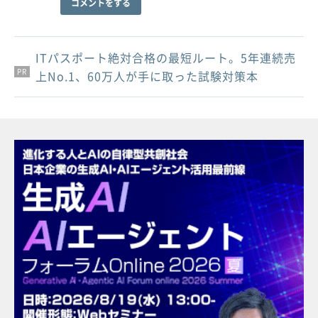
コメントをする
ITパスポート絶対合格の最短ルート。5年連続売
PR
PR
PR
上No.1、60万人が手に取った試験対策本