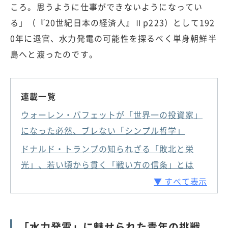
ころ。思うように仕事ができないようになってい
る」（『20世紀日本の経済人』Ⅱp223）として192
0年に退官、水力発電の可能性を探るべく単身朝鮮半
島へと渡ったのです。
連載一覧
ウォーレン・バフェットが「世界一の投資家」
になった必然、ブレない「シンプル哲学」
ドナルド・トランプの知られざる「敗北と栄
光」、若い頃から貫く「戦い方の信条」とは
▼ すべて表示
「水力発電」に魅せられた青年の挑戦