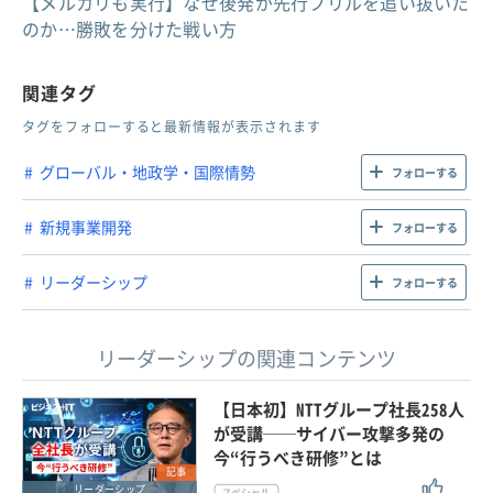
【メルカリも実行】なぜ後発が先行フリルを追い抜いた
のか…勝敗を分けた戦い方
関連タグ
タグをフォローすると最新情報が表示されます
グローバル・地政学・国際情勢
フォローする
新規事業開発
フォローする
リーダーシップ
フォローする
リーダーシップの関連コンテンツ
【日本初】NTTグループ社長258人
が受講──サイバー攻撃多発の
今“行うべき研修”とは
記事
リーダーシップ