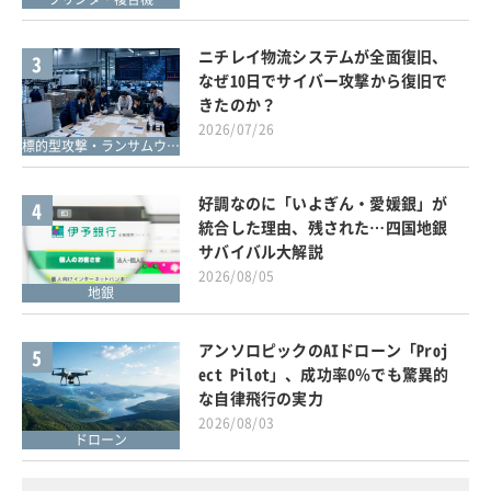
ニチレイ物流システムが全面復旧、
3
なぜ10日でサイバー攻撃から復旧で
きたのか？
2026/07/26
標的型攻撃・ランサムウェア対策
好調なのに「いよぎん・愛媛銀」が
4
統合した理由、残された…四国地銀
サバイバル大解説
2026/08/05
地銀
アンソロピックのAIドローン「Proj
5
ect Pilot」、成功率0％でも驚異的
な自律飛行の実力
2026/08/03
ドローン