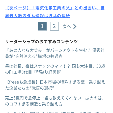
【次ページ】「電気化学工業の父」との出会い、世
界最大級のダム建設は波乱の連続
1
2
次へ
リーダーシップのおすすめコンテンツ
「あの人なら大丈夫」がバーンアウトを生む？ 優秀社
員が“突然消える”職場の共通点
昼は社長、夜はスナックのママ！？ 国も大注目、33歳
の町工場3代目「型破り経営術」
【freeeも急成長】日本市場の特殊すぎる壁…乗り越え
た企業たちの“覚悟の選択”
売上5億円で急停止…誰も教えてくれない「拡大の谷」
のコワすぎる構造と乗り越え方