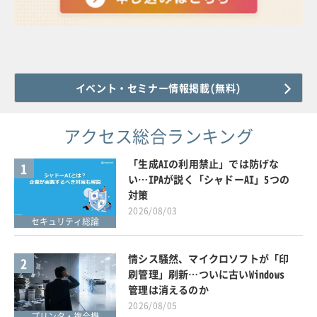
イベント・セミナー情報掲載(無料)
アクセス総合ランキング
「生成AIの利用禁止」では防げな
1
い…IPAが説く「シャドーAI」5つの
対策
2026/08/03
セキュリティ総論
情シス騒然、マイクロソフトが「印
2
刷管理」刷新…ついに古いWindows
管理は消えるのか
2026/08/05
プリンタ・複合機