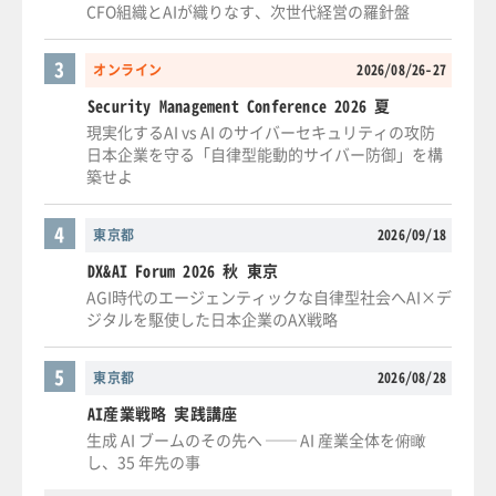
CFO組織とAIが織りなす、次世代経営の羅針盤
3
オンライン
2026/08/26-27
Security Management Conference 2026 夏
現実化するAI vs AI のサイバーセキュリティの攻防
日本企業を守る「自律型能動的サイバー防御」を構
築せよ
4
東京都
2026/09/18
DX&AI Forum 2026 秋 東京
AGI時代のエージェンティックな自律型社会へAI×デ
ジタルを駆使した日本企業のAX戦略
5
東京都
2026/08/28
AI産業戦略 実践講座
生成 AI ブームのその先へ ── AI 産業全体を俯瞰
し、35 年先の事