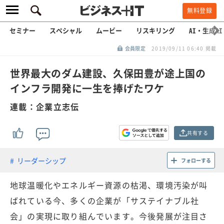
無料登録
セミナー
スペシャル
ムービー
リスキリング
AI・生成AI
会員限定
2019/09/11 06:40 掲載
世界最大のダム建設、久保田豊が途上国の
インフラ開発に一生を捧げたワケ
連載：企業立志伝
共有する
リーダーシップ
フォローする
地球温暖化やエネルギー資源の枯渇、環境汚染が叫
ばれている今、多くの企業が「サステイナブル社
会」の実現に取り組んでいます。今後発展が注目さ