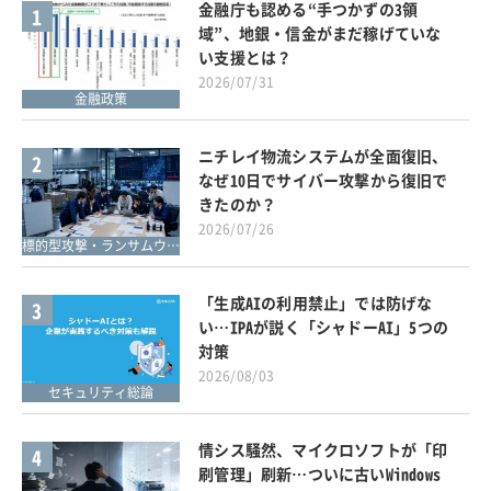
金融庁も認める“手つかずの3領
1
域”、地銀・信金がまだ稼げていな
い支援とは？
2026/07/31
金融政策
ニチレイ物流システムが全面復旧、
2
なぜ10日でサイバー攻撃から復旧で
きたのか？
2026/07/26
標的型攻撃・ランサムウェア対策
「生成AIの利用禁止」では防げな
3
い…IPAが説く「シャドーAI」5つの
対策
2026/08/03
セキュリティ総論
情シス騒然、マイクロソフトが「印
4
刷管理」刷新…ついに古いWindows