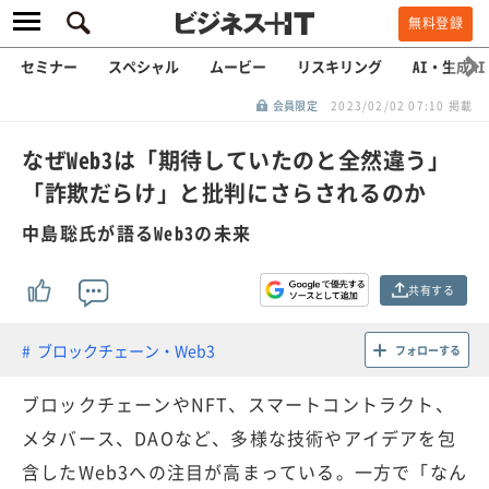
無料登録
セミナー
スペシャル
ムービー
リスキリング
AI・生成AI
会員限定
2023/02/02 07:10 掲載
なぜWeb3は「期待していたのと全然違う」
「詐欺だらけ」と批判にさらされるのか
中島聡氏が語るWeb3の未来
共有する
ブロックチェーン・Web3
フォローする
ブロックチェーンやNFT、スマートコントラクト、
メタバース、DAOなど、多様な技術やアイデアを包
含したWeb3への注目が高まっている。一方で「なん