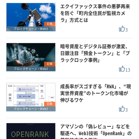
エクイファックス事件の悪夢再来
を防ぐ「町内全住民が監視カメ
ラ」方式とは
記事
3
ブロックチェーン・Web3
暗号資産とデジタル証券が激変、
日銀注目「預金トークン」と「ブ
ラックロック事例」
記事
13
ブロックチェーン・Web3
成長率がスゴすぎる「RWA」、“現
実世界資産”のトークン化市場が
伸びるワケ
記事
3
ブロックチェーン・Web3
アマゾンの「偽レビュー」などを
駆逐へ、Web3技術「OpenRank」の