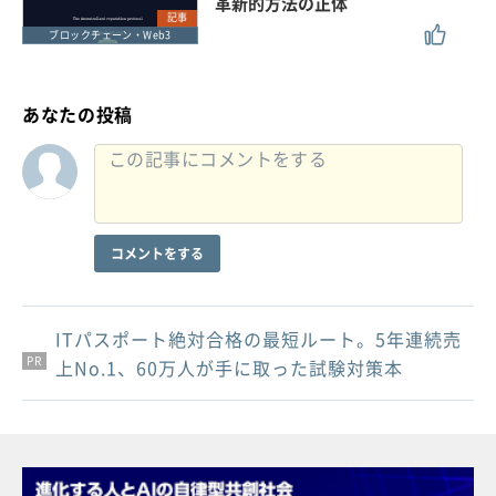
革新的方法の正体
記事
ブロックチェーン・Web3
あなたの投稿
コメントをする
ITパスポート絶対合格の最短ルート。5年連続売
PR
PR
PR
上No.1、60万人が手に取った試験対策本