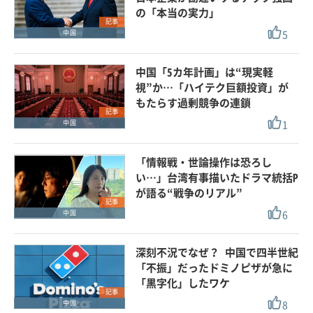
の「本当の実力」
記事
5
中国
中国「5カ年計画」は“現実軽
視”か…「ハイテク巨額投資」が
もたらす過剰競争の連鎖
記事
1
中国
「情報戦・世論操作は恐ろし
い…」台湾有事描いたドラマ統括P
が語る“戦争のリアル”
記事
6
中国
深刻不況でなぜ？ 中国で四半世紀
「不振」だったドミノピザが急に
「黒字化」したワケ
記事
8
中国