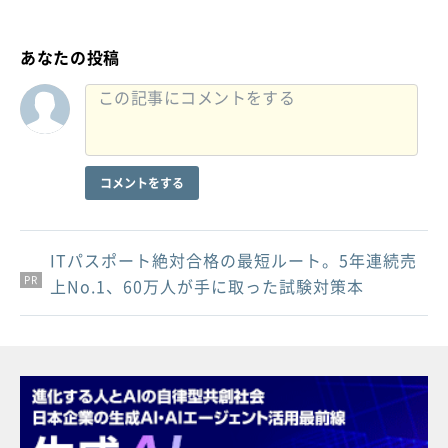
あなたの投稿
コメントをする
ITパスポート絶対合格の最短ルート。5年連続売
PR
PR
PR
上No.1、60万人が手に取った試験対策本