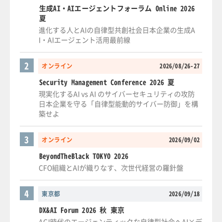
生成AI・AIエージェントフォーラム Online 2026
夏
進化する人とAIの自律型共創社会日本企業の生成A
I・AIエージェント活用最前線
2
オンライン
2026/08/26-27
Security Management Conference 2026 夏
現実化するAI vs AI のサイバーセキュリティの攻防
日本企業を守る「自律型能動的サイバー防御」を構
築せよ
3
オンライン
2026/09/02
BeyondTheBlack TOKYO 2026
CFO組織とAIが織りなす、次世代経営の羅針盤
4
東京都
2026/09/18
DX&AI Forum 2026 秋 東京
AGI時代のエージェンティックな自律型社会へAI×デ