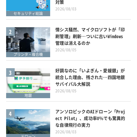
対策
2026/08/03
セキュリティ総論
情シス騒然、マイクロソフトが「印
2
刷管理」刷新…ついに古いWindows
管理は消えるのか
2026/08/05
プリンタ・複合機
好調なのに「いよぎん・愛媛銀」が
3
統合した理由、残された…四国地銀
サバイバル大解説
2026/08/05
地銀
アンソロピックのAIドローン「Proj
4
ect Pilot」、成功率0％でも驚異的
な自律飛行の実力
2026/08/03
ドローン