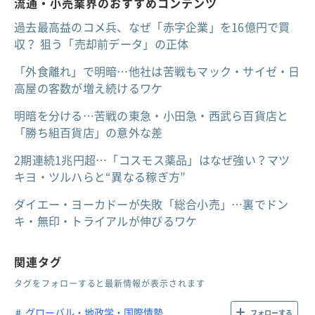
流通・小売業界のおすすめコンテンツ
過去最高益のコメ兵、なぜ「赤字企業」を16億円で買
収？ 狙う「売却前データ」の正体
「外食離れ」で明暗…他社は苦戦もマック・サイゼ・日
高屋の客数が増え続けるワケ
明暗を分ける…苦戦の東急・小田急・西武ら百貨店と
「勝ち組百貨店」の意外な差
2期連続1兆円超…「コスモス薬品」はなぜ強い？マツ
キヨ・ツルハらと“異なる稼ぎ方”
ダイエー・ヨーカドーが失敗「総合小売」…裏でドン
キ・無印・トライアルが伸びるワケ
関連タグ
タグをフォローすると最新情報が表示されます
グローバル・地政学・国際情勢
フォローする