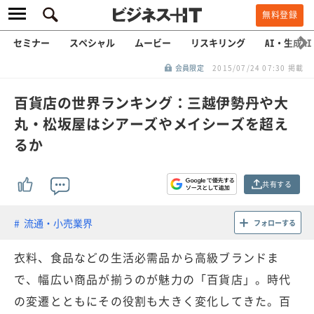
無料登録
セミナー
スペシャル
ムービー
リスキリング
AI・生成AI
会員限定
2015/07/24 07:30 掲載
百貨店の世界ランキング：三越伊勢丹や大
丸・松坂屋はシアーズやメイシーズを超え
るか
共有する
流通・小売業界
フォローする
衣料、食品などの生活必需品から高級ブランドま
で、幅広い商品が揃うのが魅力の「百貨店」。時代
の変遷とともにその役割も大きく変化してきた。百