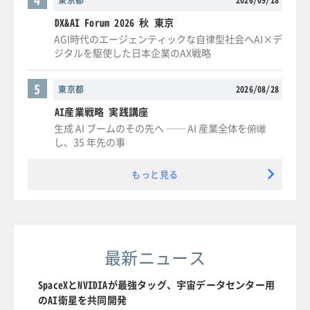
東京都
2026/09/18
DX&AI Forum 2026 秋 東京
AGI時代のエージェンティックな自律型社会へAI×デ
ジタルを駆使した日本企業のAX戦略
5
東京都
2026/08/28
AI産業戦略 実践講座
生成 AI ブームのその先へ ── AI 産業全体を俯瞰
し、35 年先の事
もっと見る
最新ニュース
SpaceXとNVIDIAが最強タッグ、宇宙データセンター用
のAI衛星を共同開発