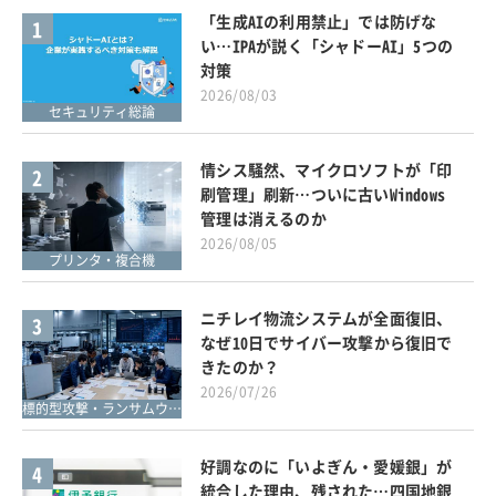
「生成AIの利用禁止」では防げな
1
い…IPAが説く「シャドーAI」5つの
対策
2026/08/03
セキュリティ総論
情シス騒然、マイクロソフトが「印
2
刷管理」刷新…ついに古いWindows
管理は消えるのか
2026/08/05
プリンタ・複合機
ニチレイ物流システムが全面復旧、
3
なぜ10日でサイバー攻撃から復旧で
きたのか？
2026/07/26
標的型攻撃・ランサムウェア対策
好調なのに「いよぎん・愛媛銀」が
4
統合した理由、残された…四国地銀