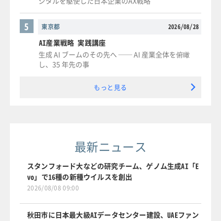
ジタルを駆使した日本企業のAX戦略
5
東京都
2026/08/28
AI産業戦略 実践講座
生成 AI ブームのその先へ ── AI 産業全体を俯瞰
し、35 年先の事
もっと見る
最新ニュース
スタンフォード大などの研究チーム、ゲノム生成AI「E
vo」で16種の新種ウイルスを創出
2026/08/08 09:00
秋田市に日本最大級AIデータセンター建設、UAEファン