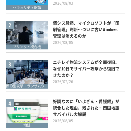
2026/08/03
セキュリティ総論
情シス騒然、マイクロソフトが「印
2
刷管理」刷新…ついに古いWindows
管理は消えるのか
2026/08/05
プリンタ・複合機
ニチレイ物流システムが全面復旧、
3
なぜ10日でサイバー攻撃から復旧で
きたのか？
2026/07/26
標的型攻撃・ランサムウェア対策
好調なのに「いよぎん・愛媛銀」が
4
統合した理由、残された…四国地銀
サバイバル大解説
2026/08/05
地銀