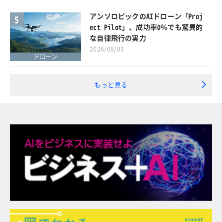
アンソロピックのAIドローン「Proj
5
ect Pilot」、成功率0％でも驚異的
な自律飛行の実力
2026/08/03
ドローン
もっと見る