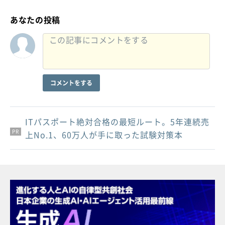
あなたの投稿
コメントをする
ITパスポート絶対合格の最短ルート。5年連続売
PR
PR
PR
上No.1、60万人が手に取った試験対策本