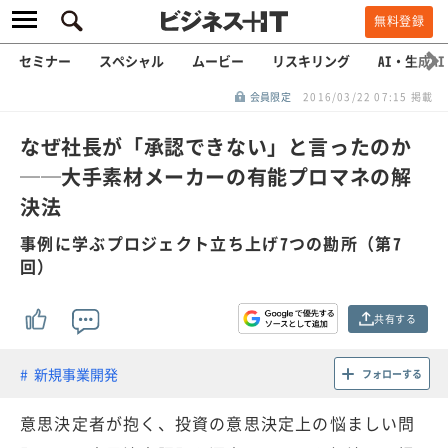
無料登録
セミナー
スペシャル
ムービー
リスキリング
AI・生成AI
会員限定
2016/03/22 07:15 掲載
なぜ社長が「承認できない」と言ったのか
──大手素材メーカーの有能プロマネの解
決法
事例に学ぶプロジェクト立ち上げ7つの勘所（第7
回）
共有する
新規事業開発
フォローする
意思決定者が抱く、投資の意思決定上の悩ましい問