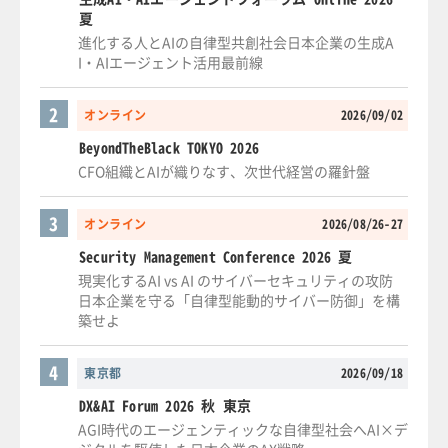
夏
進化する人とAIの自律型共創社会日本企業の生成A
I・AIエージェント活用最前線
2
オンライン
2026/09/02
BeyondTheBlack TOKYO 2026
CFO組織とAIが織りなす、次世代経営の羅針盤
3
オンライン
2026/08/26-27
Security Management Conference 2026 夏
現実化するAI vs AI のサイバーセキュリティの攻防
日本企業を守る「自律型能動的サイバー防御」を構
築せよ
4
東京都
2026/09/18
DX&AI Forum 2026 秋 東京
AGI時代のエージェンティックな自律型社会へAI×デ