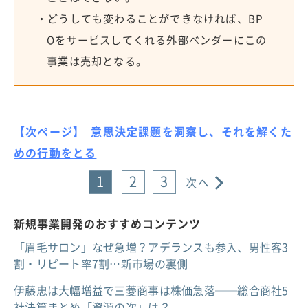
・どうしても変わることができなければ、BP
Oをサービスしてくれる外部ベンダーにこの
事業は売却となる。
【次ページ】 意思決定課題を洞察し、それを解くた
めの行動をとる
1
2
3
次へ
新規事業開発のおすすめコンテンツ
「眉毛サロン」なぜ急増？アデランスも参入、男性客3
割・リピート率7割…新市場の裏側
伊藤忠は大幅増益で三菱商事は株価急落──総合商社5
社決算まとめ「資源の次」は？