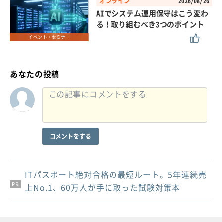
オンライン
2026/08/26
AIでシステム運用保守はこう変わ
る！取り組むべき3つのポイント
イベント・セミナー
あなたの投稿
コメントをする
ITパスポート絶対合格の最短ルート。5年連続売
PR
PR
PR
上No.1、60万人が手に取った試験対策本