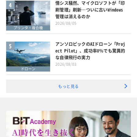
情シス騒然、マイクロソフトが「印
4
刷管理」刷新…ついに古いWindows
管理は消えるのか
2026/08/05
プリンタ・複合機
アンソロピックのAIドローン「Proj
5
ect Pilot」、成功率0％でも驚異的
な自律飛行の実力
2026/08/03
ドローン
もっと見る