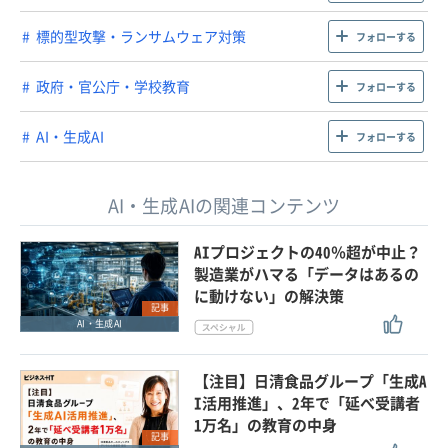
標的型攻撃・ランサムウェア対策
フォローする
政府・官公庁・学校教育
フォローする
AI・生成AI
フォローする
AI・生成AIの関連コンテンツ
AIプロジェクトの40％超が中止？
製造業がハマる「データはあるの
に動けない」の解決策
記事
AI・生成AI
【注目】日清食品グループ「生成A
I活用推進」、2年で「延べ受講者
1万名」の教育の中身
記事