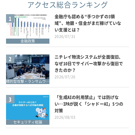
アクセス総合ランキング
金融庁も認める“手つかずの3領
1
域”、地銀・信金がまだ稼げていな
い支援とは？
2026/07/31
金融政策
ニチレイ物流システムが全面復旧、
2
なぜ10日でサイバー攻撃から復旧で
きたのか？
2026/07/26
標的型攻撃・ランサムウェア対策
「生成AIの利用禁止」では防げな
3
い…IPAが説く「シャドーAI」5つの
対策
2026/08/03
セキュリティ総論