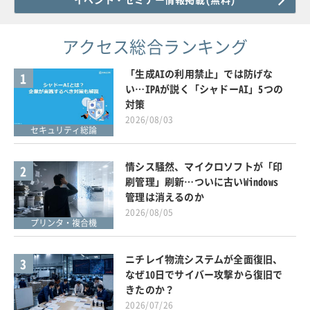
アクセス総合ランキング
「生成AIの利用禁止」では防げな
1
い…IPAが説く「シャドーAI」5つの
対策
2026/08/03
セキュリティ総論
情シス騒然、マイクロソフトが「印
2
刷管理」刷新…ついに古いWindows
管理は消えるのか
2026/08/05
プリンタ・複合機
ニチレイ物流システムが全面復旧、
3
なぜ10日でサイバー攻撃から復旧で
きたのか？
2026/07/26