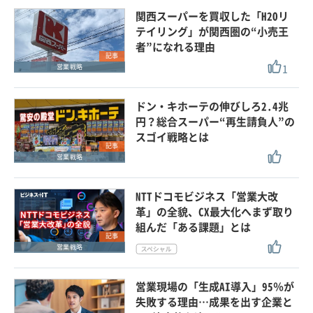
関西スーパーを買収した「H2Oリ
テイリング」が関西圏の“小売王
者”になれる理由
記事
1
営業戦略
ドン・キホーテの伸びしろ2.4兆
円？総合スーパー“再生請負人”の
スゴイ戦略とは
記事
営業戦略
NTTドコモビジネス「営業大改
革」の全貌、CX最大化へまず取り
組んだ「ある課題」とは
記事
営業戦略
営業現場の「生成AI導入」95％が
失敗する理由…成果を出す企業と