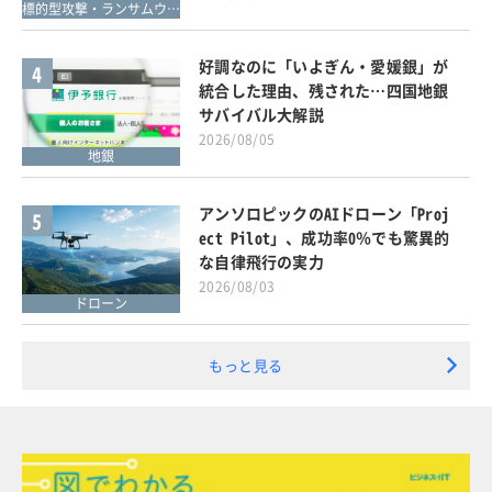
標的型攻撃・ランサムウェア対策
好調なのに「いよぎん・愛媛銀」が
4
統合した理由、残された…四国地銀
サバイバル大解説
2026/08/05
地銀
アンソロピックのAIドローン「Proj
5
ect Pilot」、成功率0％でも驚異的
な自律飛行の実力
2026/08/03
ドローン
もっと見る