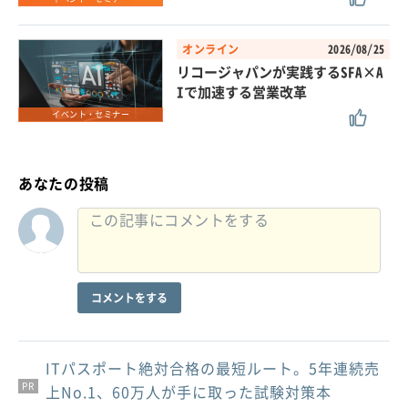
オンライン
2026/08/25
リコージャパンが実践するSFA×A
Iで加速する営業改革
イベント・セミナー
あなたの投稿
コメントをする
ITパスポート絶対合格の最短ルート。5年連続売
PR
PR
PR
上No.1、60万人が手に取った試験対策本