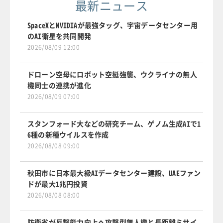
最新ニュース
SpaceXとNVIDIAが最強タッグ、宇宙データセンター用
のAI衛星を共同開発
2026/08/09 12:00
ドローン空母にロボット空挺強襲、ウクライナの無人
機同士の連携が進化
2026/08/09 07:00
スタンフォード大などの研究チーム、ゲノム生成AIで1
6種の新種ウイルスを作成
2026/08/08 09:00
秋田市に日本最大級AIデータセンター建設、UAEファン
ドが最大1兆円投資
2026/08/08 08:00
防衛省が反撃能力向上へ攻撃型無人機と長距離ミサイ