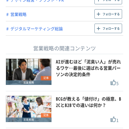
営業戦略
フォローする
デジタルマーケティング総論
フォローする
営業戦略の関連コンテンツ
AIが進むほど「泥臭い人」が売れ
るワケ…最後に選ばれる営業パー
ソンの決定的条件
記事
5
営業戦略
BCGが教える「値付け」の極意、B
2CとB2Bでの違いは何か？
記事
1
営業戦略