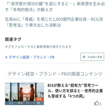
「“高学歴が成功の鍵”を逆にすると…」新発想を生み出
す「多角的視点」の鍛え方
生成AIに「脅威」を感じた1,000億円企業社長…BCG流
「思考法」で導き出した決断は
関連タグ
タグをフォローすると最新情報が表示されます
デザイン経営・ブランド・PR
フォローする
デザイン経営・ブランド・PRの関連コンテンツ
BCGが教える“超有力”思考ツー
ル、使い方を誤ると…世界的企業
も警戒する「4つの罠」
記事
3
デザイン経営・ブランド・PR