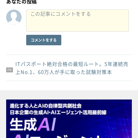
あなたの投稿
コメントをする
ITパスポート絶対合格の最短ルート。5年連続売
PR
PR
PR
上No.1、60万人が手に取った試験対策本