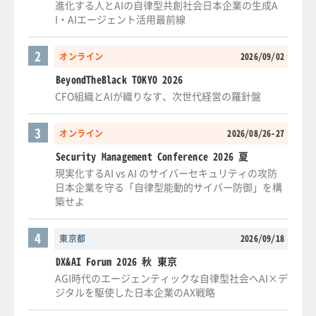
進化する人とAIの自律型共創社会日本企業の生成A
I・AIエージェント活用最前線
2
オンライン
2026/09/02
BeyondTheBlack TOKYO 2026
CFO組織とAIが織りなす、次世代経営の羅針盤
3
オンライン
2026/08/26-27
Security Management Conference 2026 夏
現実化するAI vs AI のサイバーセキュリティの攻防
日本企業を守る「自律型能動的サイバー防御」を構
築せよ
4
東京都
2026/09/18
DX&AI Forum 2026 秋 東京
AGI時代のエージェンティックな自律型社会へAI×デ
ジタルを駆使した日本企業のAX戦略