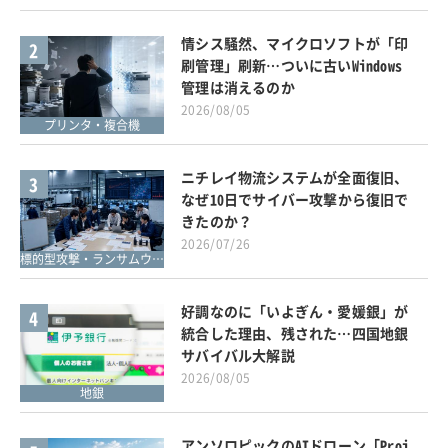
情シス騒然、マイクロソフトが「印
2
刷管理」刷新…ついに古いWindows
管理は消えるのか
2026/08/05
プリンタ・複合機
ニチレイ物流システムが全面復旧、
3
なぜ10日でサイバー攻撃から復旧で
きたのか？
2026/07/26
標的型攻撃・ランサムウェア対策
好調なのに「いよぎん・愛媛銀」が
4
統合した理由、残された…四国地銀
サバイバル大解説
2026/08/05
地銀
アンソロピックのAIドローン「Proj