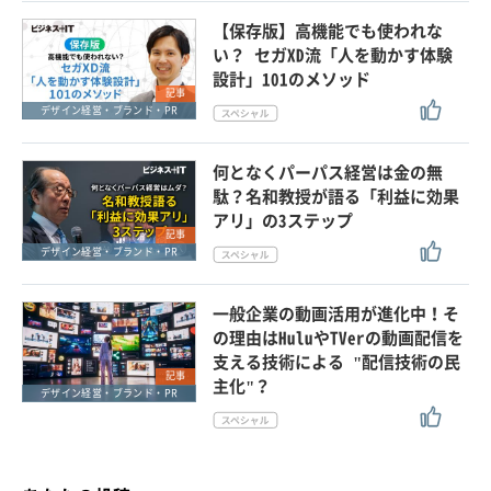
【保存版】高機能でも使われな
い？ セガXD流「人を動かす体験
設計」101のメソッド
記事
デザイン経営・ブランド・PR
何となくパーパス経営は金の無
駄？名和教授が語る「利益に効果
アリ」の3ステップ
記事
デザイン経営・ブランド・PR
一般企業の動画活用が進化中！そ
の理由はHuluやTVerの動画配信を
支える技術による "配信技術の民
記事
主化"？
デザイン経営・ブランド・PR