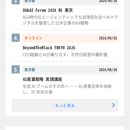
3
東京都
2026/09/18
DX&AI Forum 2026 秋 東京
AGI時代のエージェンティックな自律型社会へAI×デ
ジタルを駆使した日本企業のAX戦略
4
オンライン
2026/09/02
BeyondTheBlack TOKYO 2026
CFO組織とAIが織りなす、次世代経営の羅針盤
5
東京都
2026/08/28
AI産業戦略 実践講座
生成 AI ブームのその先へ ── AI 産業全体を俯瞰
し、35 年先の事
もっと見る