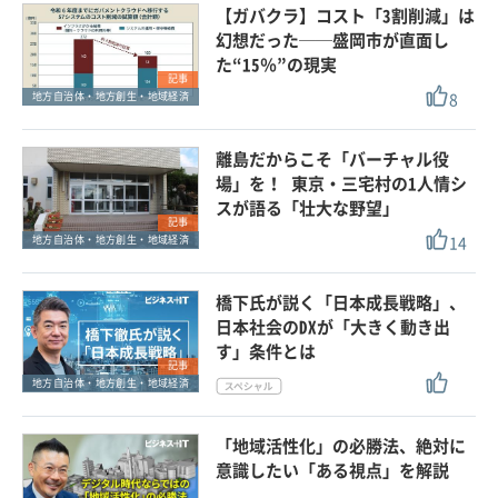
【ガバクラ】コスト「3割削減」は
幻想だった──盛岡市が直面し
た“15％”の現実
記事
8
地方自治体・地方創生・地域経済
離島だからこそ「バーチャル役
場」を！ 東京・三宅村の1人情シ
スが語る「壮大な野望」
記事
14
地方自治体・地方創生・地域経済
橋下氏が説く「日本成長戦略」、
日本社会のDXが「大きく動き出
す」条件とは
記事
地方自治体・地方創生・地域経済
「地域活性化」の必勝法、絶対に
意識したい「ある視点」を解説