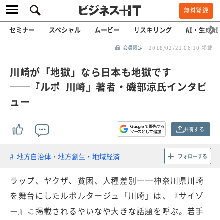
無料登録
セミナー
スペシャル
ムービー
リスキリング
AI・生成AI
会員限定
2018/02/21 06:10 掲載
川崎が「地獄」なら日本も地獄です
──『ルポ 川崎』著者・磯部涼氏インタビ
ュー
共有する
地方自治体・地方創生・地域経済
フォローする
ラップ、ヤクザ、貧困、人種差別──神奈川県川崎
を舞台にしたルポルタージュ「川崎」は、『サイゾ
ー』に掲載されるやいなや大きな話題を呼ぶ。若手