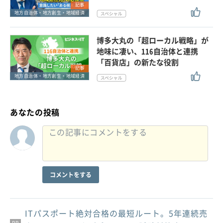
記事
地方自治体・地方創生・地域経済
博多大丸の「超ローカル戦略」が
地味に凄い、116自治体と連携
「百貨店」の新たな役割
記事
地方自治体・地方創生・地域経済
あなたの投稿
コメントをする
ITパスポート絶対合格の最短ルート。5年連続売
PR
PR
PR