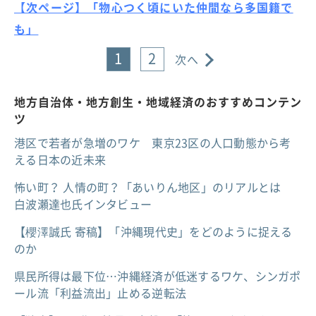
【次ページ】「物心つく頃にいた仲間なら多国籍で
も」
1
2
次へ
地方自治体・地方創生・地域経済のおすすめコンテン
ツ
港区で若者が急増のワケ 東京23区の人口動態から考
える日本の近未来
怖い町？ 人情の町？「あいりん地区」のリアルとは
白波瀬達也氏インタビュー
【櫻澤誠氏 寄稿】「沖縄現代史」をどのように捉える
のか
県民所得は最下位…沖縄経済が低迷するワケ、シンガポ
ール流「利益流出」止める逆転法