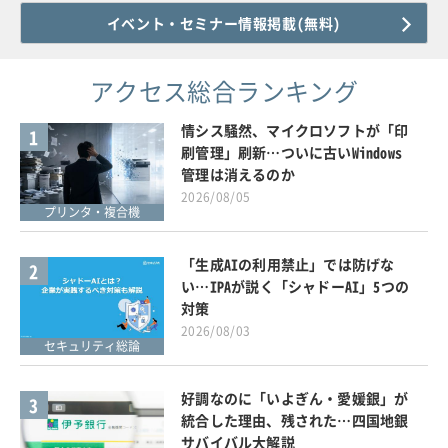
イベント・セミナー情報掲載(無料)
アクセス総合ランキング
情シス騒然、マイクロソフトが「印
1
刷管理」刷新…ついに古いWindows
管理は消えるのか
2026/08/05
プリンタ・複合機
「生成AIの利用禁止」では防げな
2
い…IPAが説く「シャドーAI」5つの
対策
2026/08/03
セキュリティ総論
好調なのに「いよぎん・愛媛銀」が
3
統合した理由、残された…四国地銀
サバイバル大解説