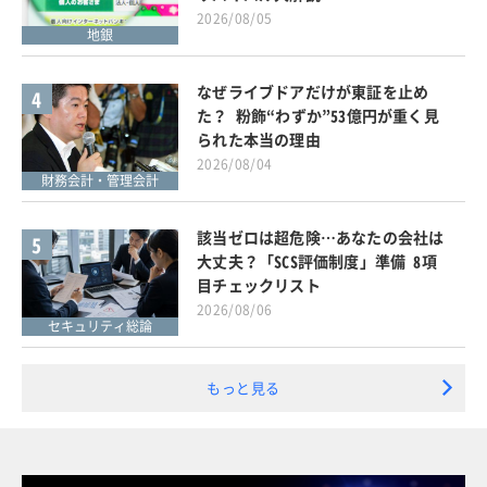
2026/08/05
地銀
なぜライブドアだけが東証を止め
4
た？ 粉飾“わずか”53億円が重く見
られた本当の理由
2026/08/04
財務会計・管理会計
該当ゼロは超危険…あなたの会社は
5
大丈夫？「SCS評価制度」準備 8項
目チェックリスト
2026/08/06
セキュリティ総論
もっと見る