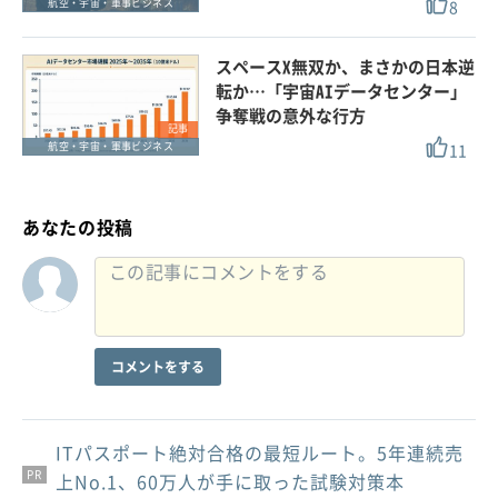
8
航空・宇宙・軍事ビジネス
スペースX無双か、まさかの日本逆
転か…「宇宙AIデータセンター」
争奪戦の意外な行方
記事
11
航空・宇宙・軍事ビジネス
あなたの投稿
コメントをする
ITパスポート絶対合格の最短ルート。5年連続売
PR
PR
PR
上No.1、60万人が手に取った試験対策本