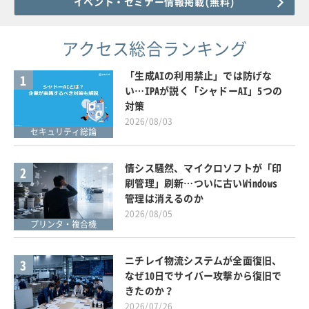
イベント・セミナー情報掲載(無料)
アクセス総合ランキング
「生成AIの利用禁止」では防げな
1
い…IPAが説く「シャドーAI」5つの
対策
2026/08/03
セキュリティ総論
情シス騒然、マイクロソフトが「印
2
刷管理」刷新…ついに古いWindows
管理は消えるのか
2026/08/05
プリンタ・複合機
ニチレイ物流システムが全面復旧、
3
なぜ10日でサイバー攻撃から復旧で
きたのか？
2026/07/26