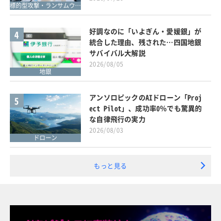
標的型攻撃・ランサムウェア対策
好調なのに「いよぎん・愛媛銀」が
4
統合した理由、残された…四国地銀
サバイバル大解説
2026/08/05
地銀
アンソロピックのAIドローン「Proj
5
ect Pilot」、成功率0％でも驚異的
な自律飛行の実力
2026/08/03
ドローン
もっと見る