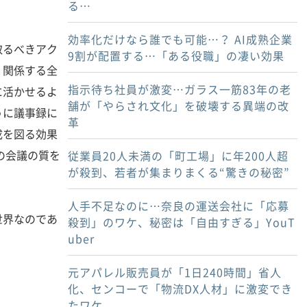
る…
効率化だけなら誰でも可能…？ AI成熟企業
るべきアク
9割が配置する…「ある役職」の凄い効果
、関係する全
指示待ち社員が激変…ガラス一筋83年の老
に活かせるよ
舗が「やらされ文化」を破壊する異端の改
うに議事録に
革
成を図る効果
の会議の質を
従業員20人未満の「町工場」に年200人超
が殺到、若者が集まりまくる“驚きの秘密”
人手不足なのに…奈良の運送会社に「応募
界なのであ
殺到」のワケ、秘密は「自由すぎる」YouT
uber
元アパレル販売員が「1日240時間」省人
化、センコーで「物流DX人材」に激変でき
たワケ