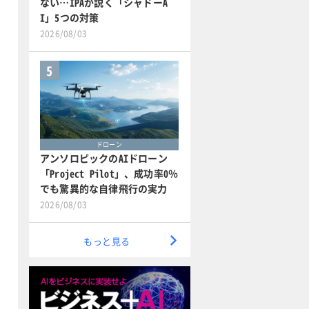
ない…IPAが説く「シャドーA
I」5つの対策
2026/08/03
5
ドローン
アンソロピックのAIドローン
「Project Pilot」、成功率0％
でも驚異的な自律飛行の実力
2026/08/03
もっと見る