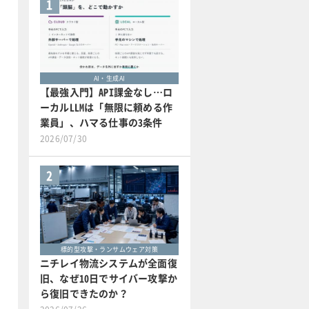
1
AI・生成AI
【最強入門】API課金なし…ロ
ーカルLLMは「無限に頼める作
業員」、ハマる仕事の3条件
2026/07/30
2
標的型攻撃・ランサムウェア対策
ニチレイ物流システムが全面復
旧、なぜ10日でサイバー攻撃か
ら復旧できたのか？