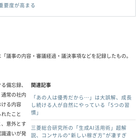
重要度が高まる
「議事の内容・審議経過・議決事項などを記録したもの。
る備忘録、
関連記事
。通常の社内
「あの人は優秀だから…」は大誤解、成長
おける内容
し続ける人が自然にやっている「5つの習
慣」
られたこと
と、意外とす
三菱総合研究所の「生成AI活用術」超解
認識違いが発
説、コンサルの“新しい稼ぎ方”が凄すぎ