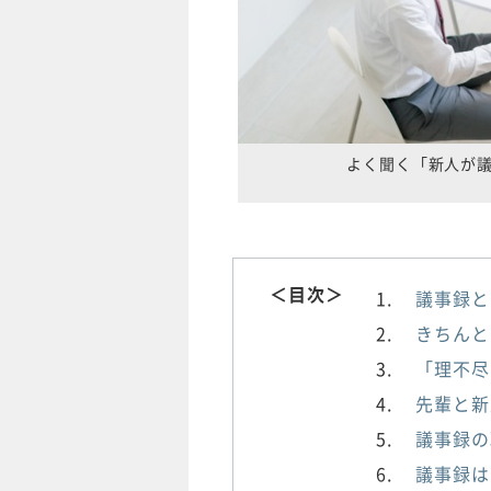
よく聞く「新人が
＜目次＞
議事録と
きちんと
「理不尽
先輩と新
議事録の
議事録は