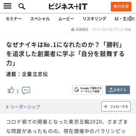
無料登録
セミナー
スペシャル
ムービー
リスキリング
AI・生成AI
会員限定
2021/08/30 07:10 掲載
なぜナイキはNo.1になれたのか？「勝利」
を追求した創業者に学ぶ「自分を鼓舞する
力」
連載：企業立志伝
共有する
2
リーダーシップ
フォローする
コロナ禍での開催となった東京五輪2020、さまざま
な問題があったものの、現在開催中のパラリンピッ