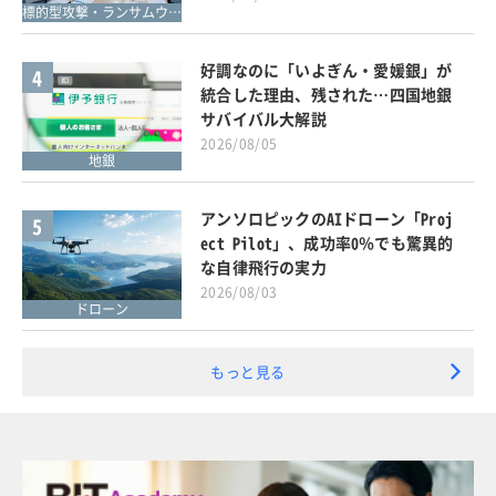
標的型攻撃・ランサムウェア対策
好調なのに「いよぎん・愛媛銀」が
4
統合した理由、残された…四国地銀
サバイバル大解説
2026/08/05
地銀
アンソロピックのAIドローン「Proj
5
ect Pilot」、成功率0％でも驚異的
な自律飛行の実力
2026/08/03
ドローン
もっと見る