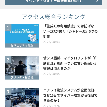
イベント・セミナー情報掲載(無料)
アクセス総合ランキング
「生成AIの利用禁止」では防げな
1
い…IPAが説く「シャドーAI」5つの
対策
2026/08/03
セキュリティ総論
情シス騒然、マイクロソフトが「印
2
刷管理」刷新…ついに古いWindows
管理は消えるのか
2026/08/05
プリンタ・複合機
ニチレイ物流システムが全面復旧、
3
なぜ10日でサイバー攻撃から復旧で
きたのか？
2026/07/26