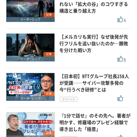
れない「拡大の谷」のコワすぎる
構造と乗り越え方
記事
4
リーダーシップ
【メルカリも実行】なぜ後発が先
行フリルを追い抜いたのか…勝敗
を分けた戦い方
記事
8
リーダーシップ
【日本初】NTTグループ社長258人
が受講──サイバー攻撃多発の
今“行うべき研修”とは
記事
リーダーシップ
『1分で話せ』のその先へ。著者が
明かす、修羅場のプレゼン経験で
導き出した「極意」
記事