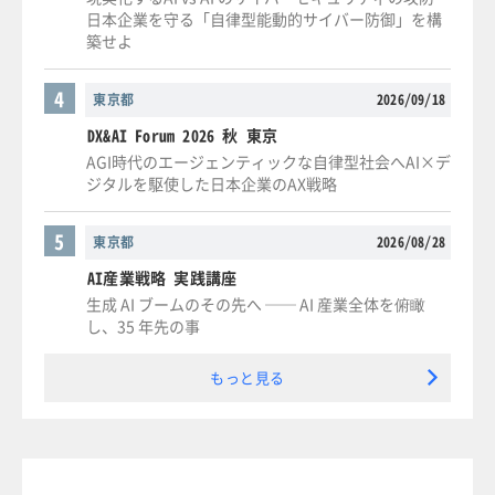
日本企業を守る「自律型能動的サイバー防御」を構
築せよ
4
東京都
2026/09/18
DX&AI Forum 2026 秋 東京
AGI時代のエージェンティックな自律型社会へAI×デ
ジタルを駆使した日本企業のAX戦略
5
東京都
2026/08/28
AI産業戦略 実践講座
生成 AI ブームのその先へ ── AI 産業全体を俯瞰
し、35 年先の事
もっと見る