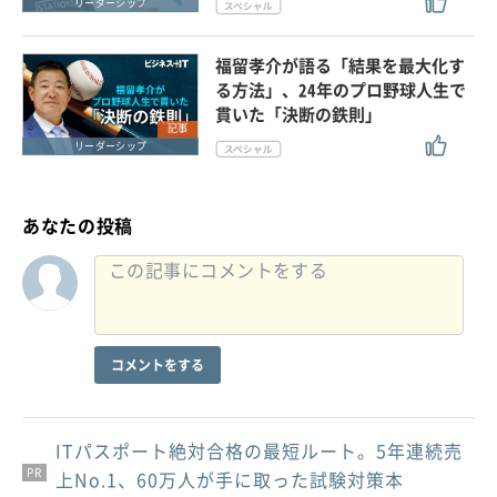
リーダーシップ
福留孝介が語る「結果を最大化す
る方法」、24年のプロ野球人生で
貫いた「決断の鉄則」
記事
リーダーシップ
あなたの投稿
コメントをする
ITパスポート絶対合格の最短ルート。5年連続売
PR
PR
PR
上No.1、60万人が手に取った試験対策本