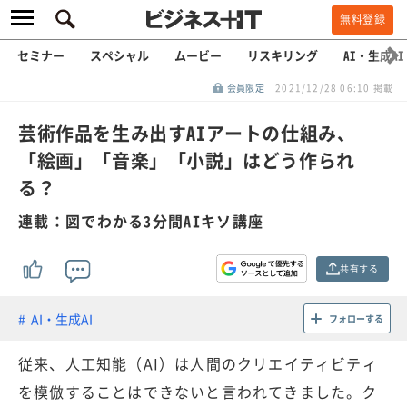
無料登録
セミナー
スペシャル
ムービー
リスキリング
AI・生成AI
会員限定
2021/12/28 06:10 掲載
芸術作品を生み出すAIアートの仕組み、
「絵画」「音楽」「小説」はどう作られ
る？
連載：図でわかる3分間AIキソ講座
共有する
AI・生成AI
フォローする
従来、人工知能（AI）は人間のクリエイティビティ
を模倣することはできないと言われてきました。ク