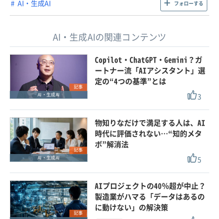
AI・生成AI
フォローする
AI・生成AIの関連コンテンツ
Copilot・ChatGPT・Gemini？ガ
ートナー流「AIアシスタント」選
定の“4つの基準”とは
記事
3
AI・生成AI
物知りなだけで満足する人は、AI
時代に評価されない…“知的メタ
ボ”解消法
記事
5
AI・生成AI
AIプロジェクトの40％超が中止？
製造業がハマる「データはあるの
に動けない」の解決策
記事