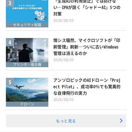
「生成AIの利用禁止」では防げな
3
い…IPAが説く「シャドーAI」5つの
対策
2026/08/03
セキュリティ総論
情シス騒然、マイクロソフトが「印
4
刷管理」刷新…ついに古いWindows
管理は消えるのか
2026/08/05
プリンタ・複合機
アンソロピックのAIドローン「Proj
5
ect Pilot」、成功率0％でも驚異的
な自律飛行の実力
2026/08/03
ドローン
もっと見る