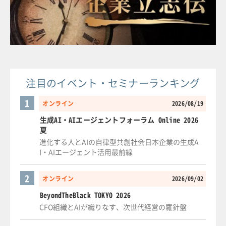
注目のイベント・セミナーランキング
1
オンライン
2026/08/19
生成AI・AIエージェントフォーラム Online 2026
夏
進化する人とAIの自律型共創社会日本企業の生成A
I・AIエージェント活用最前線
2
オンライン
2026/09/02
BeyondTheBlack TOKYO 2026
CFO組織とAIが織りなす、次世代経営の羅針盤