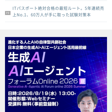
ITパスポート絶対合格の最短ルート。5年連続売
PR
PR
PR
上No.1、60万人が手に取った試験対策本