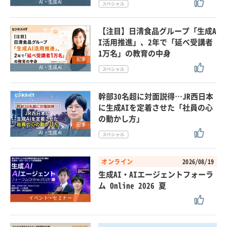
AI・生成AI
【注目】日清食品グループ「生成A
I活用推進」、2年で「延べ受講者
1万名」の教育の中身
記事
AI・生成AI
幹部30名超に対面説得…JR西日本
に生成AIを定着させた「社員の心
の動かし方」
記事
AI・生成AI
オンライン
2026/08/19
生成AI・AIエージェントフォーラ
ム Online 2026 夏
イベント・セミナー