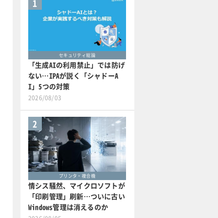
1
セキュリティ総論
「生成AIの利用禁止」では防げ
ない…IPAが説く「シャドーA
I」5つの対策
2026/08/03
2
プリンタ・複合機
情シス騒然、マイクロソフトが
「印刷管理」刷新…ついに古い
Windows管理は消えるのか