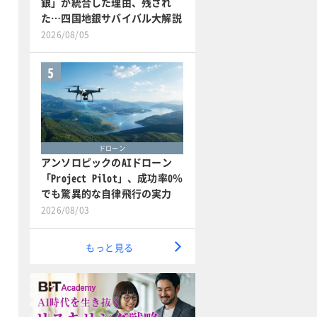
銀」が統合した理由、残され
た…四国地銀サバイバル大解説
2026/08/05
5
ドローン
アンソロピックのAIドローン
「Project Pilot」、成功率0％
でも驚異的な自律飛行の実力
2026/08/03
もっと見る