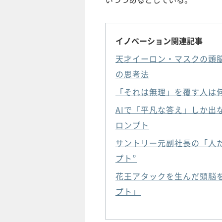
イノベーション関連記事
天才イーロン・マスクの頭
の思考法
「それは無理」を覆す人は何
AIで「平凡な答え」しか
ロンプト
サントリー元副社長の「人た
プト”
花王アタックを生んだ頭脳を
プト」