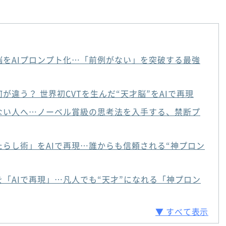
脳をAIプロンプト化…「前例がない」を突破する最強
が違う？ 世界初CVTを生んだ“天才脳”をAIで再現
出ない人へ…ノーベル賞級の思考法を入手する、禁断プ
らし術」をAIで再現…誰からも信頼される“神プロン
「AIで再現」…凡人でも“天才”になれる「神プロン
▼ すべて表示