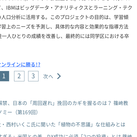
、IBMはビッグデータ・アナリティクスとラーニング・テク
の人口分析に活用する。このプロジェクトの目的は、学習傾
学習上のニーズを予測し、具体的な内容と効果的な指導方法
徒一人ひとりの成績を改善し、最終的には同学区における卒
ンラインに勝る!?
1
2
3
次へ
解禁、日本の「周回遅れ」挽回のカギを握るのは？ 篠﨑教
ミー（第169回）
京大・西村いくこ氏に聞いた「植物の不思議」な仕組みとは
ぎる」米国との差、DX成功に必須「2つの投資」とは 篠﨑