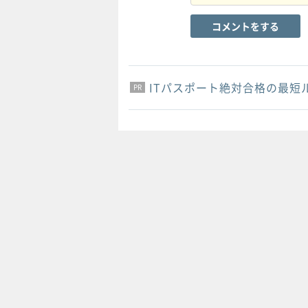
コメントをする
ITパスポート絶対合格の最短
PR
PR
PR