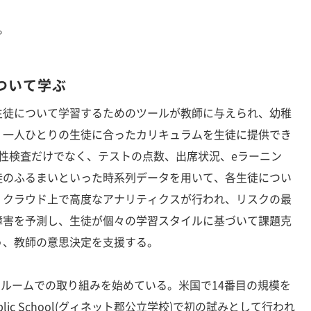
り。
ついて学ぶ
徒について学習するためのツールが教師に与えられ、幼稚
、一人ひとりの生徒に合ったカリキュラムを生徒に提供でき
性検査だけでなく、テストの点数、出席状況、eラーニン
徒のふるまいといった時系列データを用いて、各生徒につい
。クラウド上で高度なアナリティクスが行われ、リスクの最
障害を予測し、生徒が個々の学習スタイルに基づいて課題克
う、教師の意思決定を支援する。
ルームでの取り組みを始めている。米国で14番目の規模を
 Public School(グィネット郡公立学校)で初の試みとして行われ