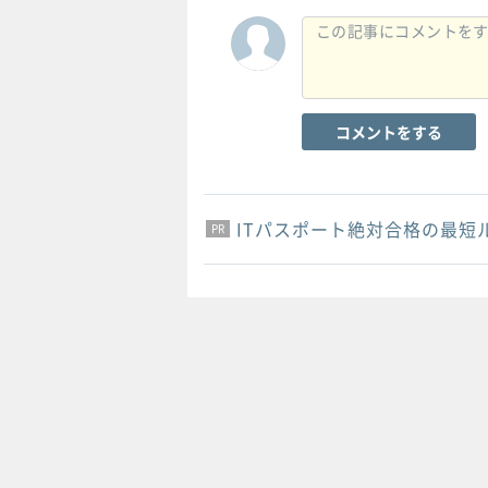
コメントをする
ITパスポート絶対合格の最短
PR
PR
PR