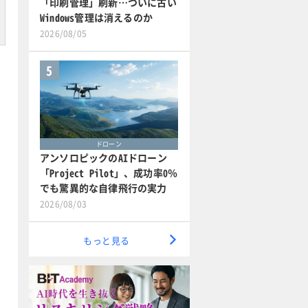
「印刷管理」刷新…ついに古い
Windows管理は消えるのか
2026/08/05
5
ドローン
アンソロピックのAIドローン
「Project Pilot」、成功率0％
でも驚異的な自律飛行の実力
2026/08/03
もっと見る