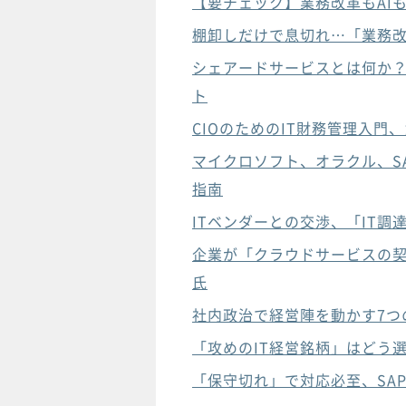
【要チェック】業務改革もAI
棚卸しだけで息切れ…「業務改
シェアードサービスとは何か？
ト
CIOのためのIT財務管理入門
マイクロソフト、オラクル、S
指南
ITベンダーとの交渉、「IT調
企業が「クラウドサービスの契
氏
社内政治で経営陣を動かす7つ
「攻めのIT経営銘柄」はどう
「保守切れ」で対応必至、SA