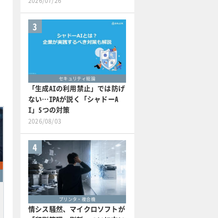
2026/07/26
3
セキュリティ総論
「生成AIの利用禁止」では防げ
ない…IPAが説く「シャドーA
I」5つの対策
2026/08/03
4
プリンタ・複合機
情シス騒然、マイクロソフトが