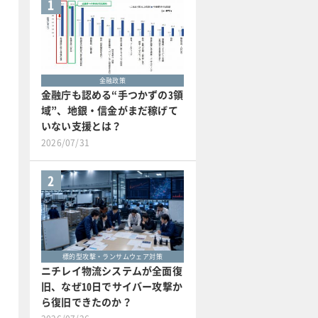
1
金融政策
金融庁も認める“手つかずの3領
域”、地銀・信金がまだ稼げて
いない支援とは？
2026/07/31
2
標的型攻撃・ランサムウェア対策
ニチレイ物流システムが全面復
旧、なぜ10日でサイバー攻撃か
ら復旧できたのか？