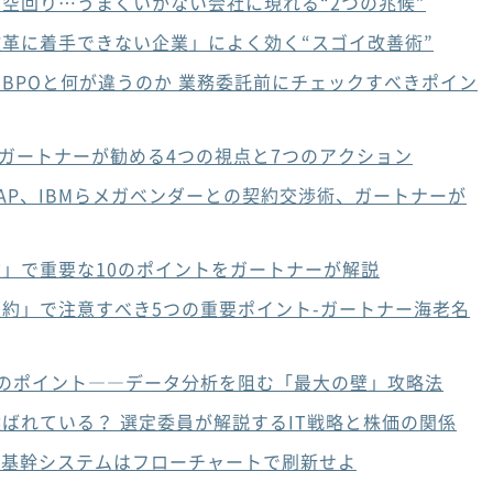
も空回り…うまくいかない会社に現れる“2つの兆候”
革に着手できない企業」によく効く“スゴイ改善術”
BPOと何が違うのか 業務委託前にチェックすべきポイン
、ガートナーが勧める4つの視点と7つのアクション
AP、IBMらメガベンダーとの契約交渉術、ガートナーが
達」で重要な10のポイントをガートナーが解説
約」で注意すべき5つの重要ポイント-ガートナー海老名
のポイント――データ分析を阻む「最大の壁」攻略法
選ばれている？ 選定委員が解説するIT戦略と株価の関係
P基幹システムはフローチャートで刷新せよ