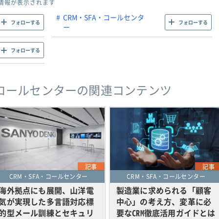
情報が表示されます
CRM・SFA・コールセンタ
フォローする
フォローする
ー
フォローする
A・コールセンターの関連コンテンツ
記事
記事
CRM・SFA・コールセンター
CRM・SFA・コールセンター
海外拠点にも展開、山洋電
製造業に求められる「顧客
気が実現した多言語対応標
中心」の考え方、変革に必
的型メール訓練とセキュリ
要なCRM徹底活用ガイドとは