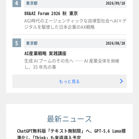
4
東京都
2026/09/18
DX&AI Forum 2026 秋 東京
AGI時代のエージェンティックな自律型社会へAI×デ
ジタルを駆使した日本企業のAX戦略
5
東京都
2026/08/28
AI産業戦略 実践講座
生成 AI ブームのその先へ ── AI 産業全体を俯瞰
し、35 年先の事
もっと見る
最新ニュース
ChatGPT無料版「テキスト無制限」へ、GPT-5.6 Luna標
準化し「Think」も来週導入予定