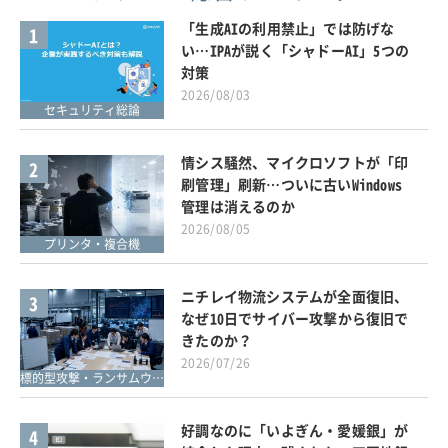
「生成AIの利用禁止」では防げな
1
い…IPAが説く「シャドーAI」5つの
対策
2026/08/03
セキュリティ総論
情シス騒然、マイクロソフトが「印
2
刷管理」刷新…ついに古いWindows
管理は消えるのか
2026/08/05
プリンタ・複合機
ニチレイ物流システムが全面復旧、
3
なぜ10日でサイバー攻撃から復旧で
きたのか？
2026/07/26
標的型攻撃・ランサムウェア対策
好調なのに「いよぎん・愛媛銀」が
4