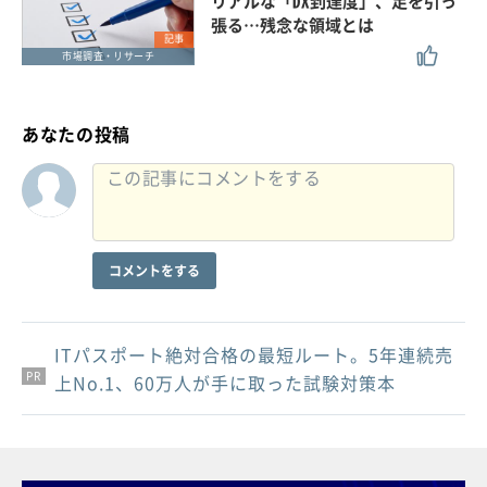
リアルな「DX到達度」、足を引っ
張る…残念な領域とは
記事
市場調査・リサーチ
あなたの投稿
コメントをする
ITパスポート絶対合格の最短ルート。5年連続売
PR
PR
PR
上No.1、60万人が手に取った試験対策本