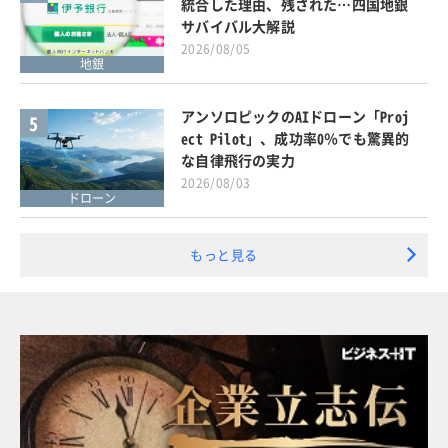
統合した理由、残された…四国地銀
サバイバル大解説
2026/08/05
地銀
アンソロピックのAIドローン「Proj
5
ect Pilot」、成功率0％でも驚異的
な自律飛行の実力
2026/08/03
ドローン
もっと見る