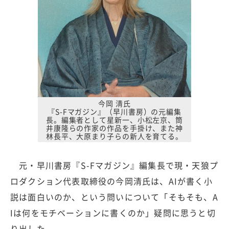
今岡 清氏
『S-Fマガジン』（早川書房）の元編集
長。編集者として星新一、小松左京、筒
井康隆らの作家の作品を手掛け、また神
林長平、大原まり子らの新人を育てる。
元・早川書房『S-Fマガジン』編集長で現・天狼プ
ロダクション代表取締役の今岡清氏は、AIが書く小
説は面白いのか、という問いについて「そもそも、A
Iは何をモチベーションに書くのか」疑問に思うと切
り出した。