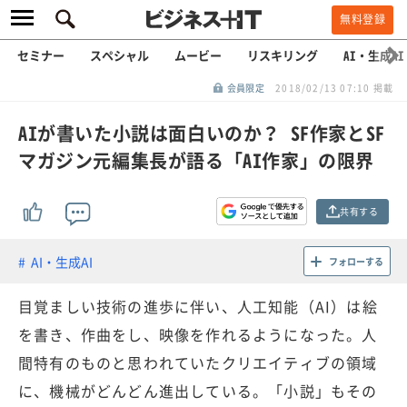
無料登録
セミナー
スペシャル
ムービー
リスキリング
AI・生成AI
会員限定
2018/02/13 07:10 掲載
AIが書いた小説は面白いのか？ SF作家とSF
マガジン元編集長が語る「AI作家」の限界
共有する
AI・生成AI
フォローする
目覚ましい技術の進歩に伴い、人工知能（AI）は絵
を書き、作曲をし、映像を作れるようになった。人
間特有のものと思われていたクリエイティブの領域
に、機械がどんどん進出している。「小説」もその