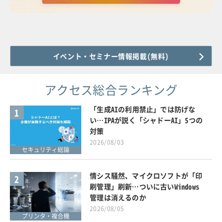
イベント・セミナー情報掲載(無料)
アクセス総合ランキング
「生成AIの利用禁止」では防げな
1
い…IPAが説く「シャドーAI」5つの
対策
2026/08/03
セキュリティ総論
情シス騒然、マイクロソフトが「印
2
刷管理」刷新…ついに古いWindows
管理は消えるのか
2026/08/05
プリンタ・複合機