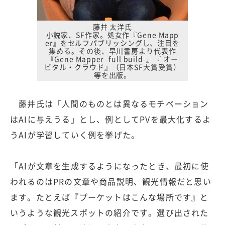
藤井 太洋氏
小説家、SF作家。処女作『Gene Mapp
er』をセルフパブリッシングし、注目を
集める。その後、早川書房より代表作
『Gene Mapper -full build-』『 オー
ビタル・クラウド』（日本SF大賞受賞）
等を出版。
藤井氏は「人間のものとは異なるモチベーション
はAIに与えうる」とし、例としてPVを最大化するよ
うAIが学習していく例を挙げた。
「AIが文章を生成するようになったとき、最初に使
われるのはPRの文章や商品説明、観光情報だと思い
ます。たとえば『プーケットはこんな場所です』と
いうような観光スポットの紹介です。選び出された