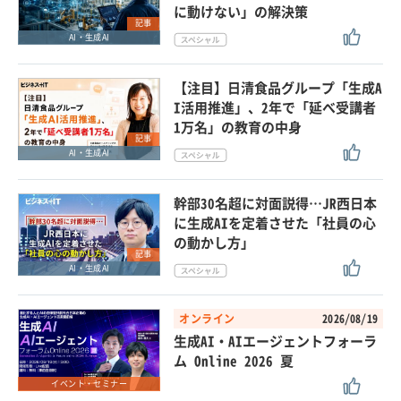
に動けない」の解決策
記事
AI・生成AI
【注目】日清食品グループ「生成A
I活用推進」、2年で「延べ受講者
1万名」の教育の中身
記事
AI・生成AI
幹部30名超に対面説得…JR西日本
に生成AIを定着させた「社員の心
の動かし方」
記事
AI・生成AI
オンライン
2026/08/19
生成AI・AIエージェントフォーラ
ム Online 2026 夏
イベント・セミナー