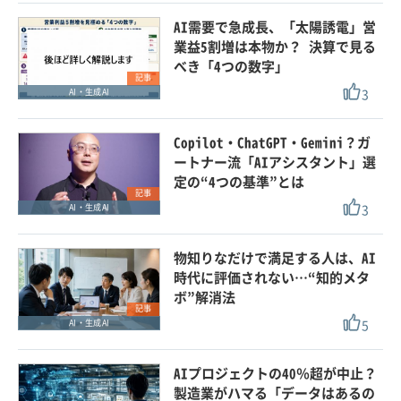
AI需要で急成長、「太陽誘電」営
業益5割増は本物か？ 決算で見る
べき「4つの数字」
記事
3
AI・生成AI
Copilot・ChatGPT・Gemini？ガ
ートナー流「AIアシスタント」選
定の“4つの基準”とは
記事
3
AI・生成AI
物知りなだけで満足する人は、AI
時代に評価されない…“知的メタ
ボ”解消法
記事
5
AI・生成AI
AIプロジェクトの40％超が中止？
製造業がハマる「データはあるの