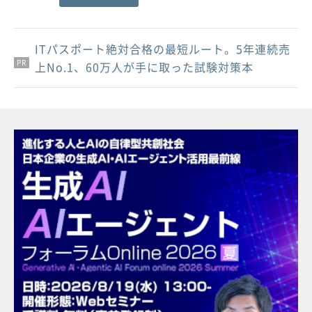
ITパスポート絶対合格の最短ルート。5年連続売
PR
PR
PR
上No.1、60万人が手に取った試験対策本