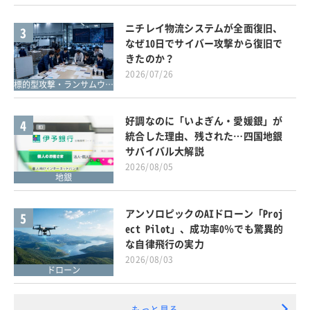
ニチレイ物流システムが全面復旧、
3
なぜ10日でサイバー攻撃から復旧で
きたのか？
2026/07/26
標的型攻撃・ランサムウェア対策
好調なのに「いよぎん・愛媛銀」が
4
統合した理由、残された…四国地銀
サバイバル大解説
2026/08/05
地銀
アンソロピックのAIドローン「Proj
5
ect Pilot」、成功率0％でも驚異的
な自律飛行の実力
2026/08/03
ドローン
もっと見る