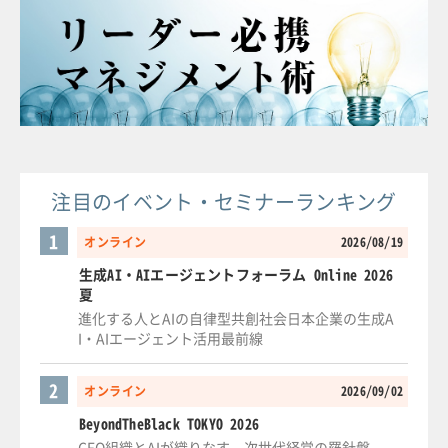
注目のイベント・セミナーランキング
1
オンライン
2026/08/19
生成AI・AIエージェントフォーラム Online 2026
夏
進化する人とAIの自律型共創社会日本企業の生成A
I・AIエージェント活用最前線
2
オンライン
2026/09/02
BeyondTheBlack TOKYO 2026
CFO組織とAIが織りなす、次世代経営の羅針盤