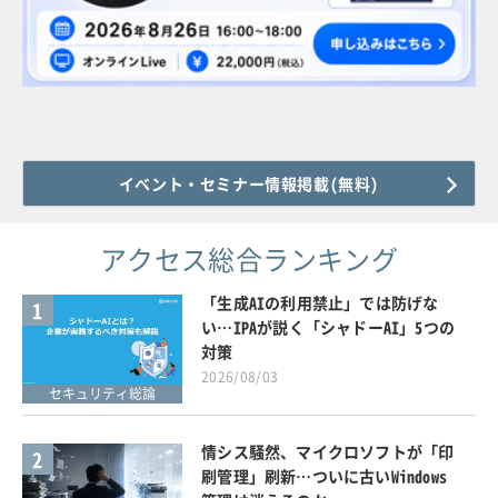
イベント・セミナー情報掲載(無料)
アクセス総合ランキング
「生成AIの利用禁止」では防げな
1
い…IPAが説く「シャドーAI」5つの
対策
2026/08/03
セキュリティ総論
情シス騒然、マイクロソフトが「印
2
刷管理」刷新…ついに古いWindows