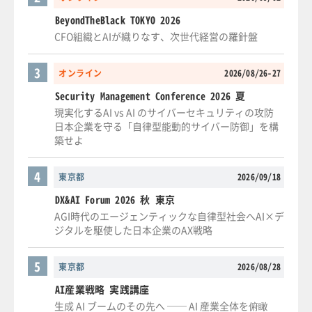
BeyondTheBlack TOKYO 2026
CFO組織とAIが織りなす、次世代経営の羅針盤
3
オンライン
2026/08/26-27
Security Management Conference 2026 夏
現実化するAI vs AI のサイバーセキュリティの攻防
日本企業を守る「自律型能動的サイバー防御」を構
築せよ
4
東京都
2026/09/18
DX&AI Forum 2026 秋 東京
AGI時代のエージェンティックな自律型社会へAI×デ
ジタルを駆使した日本企業のAX戦略
5
東京都
2026/08/28
AI産業戦略 実践講座
生成 AI ブームのその先へ ── AI 産業全体を俯瞰