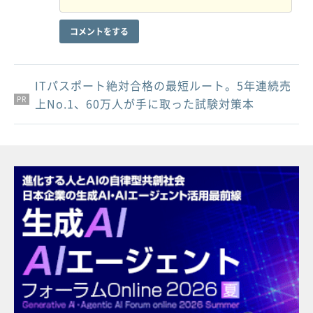
コメントをする
ITパスポート絶対合格の最短ルート。5年連続売
PR
PR
PR
上No.1、60万人が手に取った試験対策本