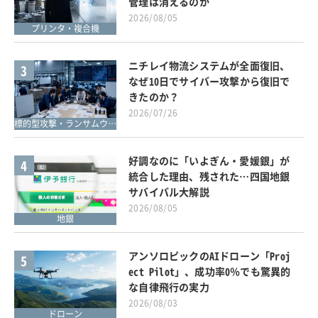
管理は消えるのか
2026/08/05
プリンタ・複合機
ニチレイ物流システムが全面復旧、
3
なぜ10日でサイバー攻撃から復旧で
きたのか？
2026/07/26
標的型攻撃・ランサムウェア対策
好調なのに「いよぎん・愛媛銀」が
4
統合した理由、残された…四国地銀
サバイバル大解説
2026/08/05
地銀
アンソロピックのAIドローン「Proj
5
ect Pilot」、成功率0％でも驚異的
な自律飛行の実力
2026/08/03
ドローン