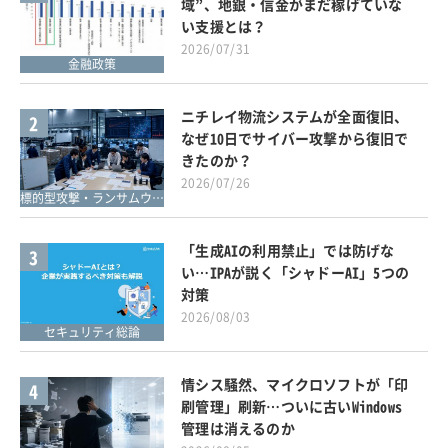
域”、地銀・信金がまだ稼げていな
い支援とは？
2026/07/31
金融政策
ニチレイ物流システムが全面復旧、
2
なぜ10日でサイバー攻撃から復旧で
きたのか？
2026/07/26
標的型攻撃・ランサムウェア対策
「生成AIの利用禁止」では防げな
3
い…IPAが説く「シャドーAI」5つの
対策
2026/08/03
セキュリティ総論
情シス騒然、マイクロソフトが「印
4
刷管理」刷新…ついに古いWindows
管理は消えるのか