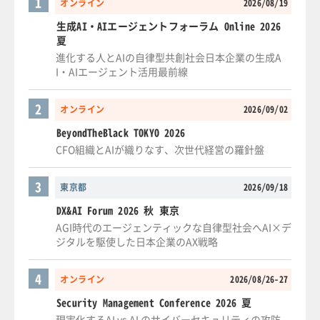
1
オンライン
2026/08/19
生成AI・AIエージェントフォーラム Online 2026
夏
進化する人とAIの自律型共創社会日本企業の生成A
I・AIエージェント活用最前線
2
オンライン
2026/09/02
BeyondTheBlack TOKYO 2026
CFO組織とAIが織りなす、次世代経営の羅針盤
3
東京都
2026/09/18
DX&AI Forum 2026 秋 東京
AGI時代のエージェンティックな自律型社会へAI×デ
ジタルを駆使した日本企業のAX戦略
4
オンライン
2026/08/26-27
Security Management Conference 2026 夏
現実化するAI vs AI のサイバーセキュリティの攻防