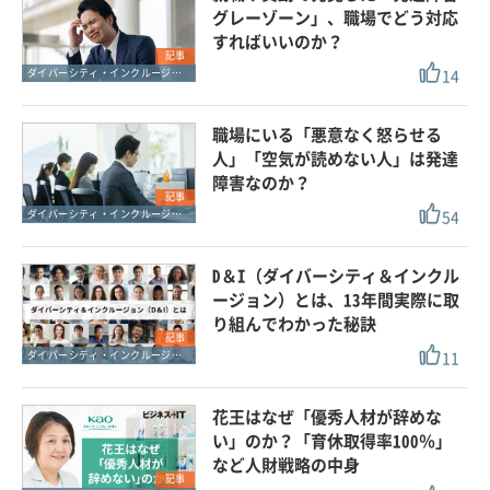
グレーゾーン」、職場でどう対応
すればいいのか？
記事
14
ダイバーシティ・インクルージョン
職場にいる「悪意なく怒らせる
人」「空気が読めない人」は発達
障害なのか？
記事
54
ダイバーシティ・インクルージョン
D＆I（ダイバーシティ＆インクル
ージョン）とは、13年間実際に取
り組んでわかった秘訣
記事
11
ダイバーシティ・インクルージョン
花王はなぜ「優秀人材が辞めな
い」のか？「育休取得率100％」
など人財戦略の中身
記事