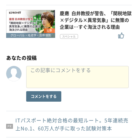
慶應 白井教授が警告、「関税地獄
×デジタル×異常気象」に無策の
企業は…すぐ淘汰される理由
記事
グローバル・地政学・国際情勢
あなたの投稿
コメントをする
ITパスポート絶対合格の最短ルート。5年連続売
PR
PR
PR
上No.1、60万人が手に取った試験対策本