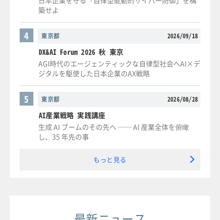
日本企業を守る「自律型能動的サイバー防御」を構
築せよ
4
東京都
2026/09/18
DX&AI Forum 2026 秋 東京
AGI時代のエージェンティックな自律型社会へAI×デ
ジタルを駆使した日本企業のAX戦略
5
東京都
2026/08/28
AI産業戦略 実践講座
生成 AI ブームのその先へ ── AI 産業全体を俯瞰
し、35 年先の事
もっと見る
最新ニュース