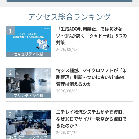
アクセス総合ランキング
「生成AIの利用禁止」では防げな
1
い…IPAが説く「シャドーAI」5つの
対策
2026/08/03
セキュリティ総論
情シス騒然、マイクロソフトが「印
2
刷管理」刷新…ついに古いWindows
管理は消えるのか
2026/08/05
プリンタ・複合機
ニチレイ物流システムが全面復旧、
3
なぜ10日でサイバー攻撃から復旧で
きたのか？
2026/07/26
標的型攻撃・ランサムウェア対策