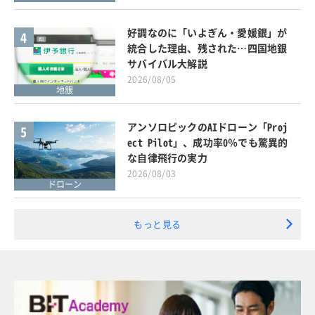
好調なのに「いよぎん・愛媛銀」が
4
統合した理由、残された…四国地銀
サバイバル大解説
2026/08/05
地銀
アンソロピックのAIドローン「Proj
5
ect Pilot」、成功率0％でも驚異的
な自律飛行の実力
2026/08/03
ドローン
もっと見る