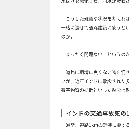
水はけを悪化させ、雨水が吸収
こうした難儀な状況を考えれば
一緒に混ぜて道路建設に使うと
のか。
まったく問題ない、というのが
道路に環境に良くない物を混ぜ
いが、近年インドに敷設された
有害物質の拡散といった懸念は
インドの交通事故死の1
通常、道路1kmの舗装に要する