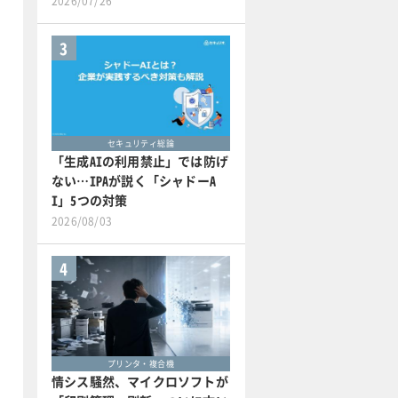
2026/07/26
3
セキュリティ総論
「生成AIの利用禁止」では防げ
ない…IPAが説く「シャドーA
I」5つの対策
2026/08/03
4
プリンタ・複合機
情シス騒然、マイクロソフトが