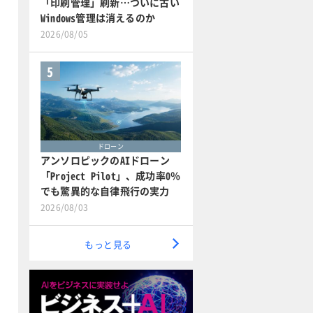
「印刷管理」刷新…ついに古い
Windows管理は消えるのか
2026/08/05
5
ドローン
アンソロピックのAIドローン
「Project Pilot」、成功率0％
でも驚異的な自律飛行の実力
2026/08/03
もっと見る