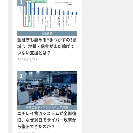
1
金融政策
金融庁も認める“手つかずの3領
域”、地銀・信金がまだ稼げて
いない支援とは？
2026/07/31
2
標的型攻撃・ランサムウェア対策
ニチレイ物流システムが全面復
旧、なぜ10日でサイバー攻撃か
ら復旧できたのか？