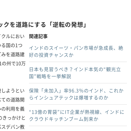
ックを道路にする「逆転の発想」
クルにおい
関連記事
る国の1つ
インドのスイーツ・パン市場が急成長、絶
ごみを道路建
好の投資チャンスか
の州で10万
日本も見習うべき？インド本気の“観光立
国”戦略を一挙解説
しようとい
保険「未加入」率96.3％のインド、これか
らインシュアテックは爆増するのか
べての道路開
みの利用を義
“13億の胃袋”にIT企業が熱視線、インドに
のきっかけと
クラウドキッチンブーム到来か
バスデバン教