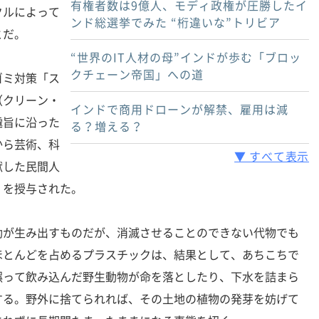
有権者数は9億人、モディ政権が圧勝したイ
クルによって
ンド総選挙でみた “桁違いな”トリビア
とだ。
“世界のIT人材の母”インドが歩む「ブロッ
クチェーン帝国」への道
ミ対策「ス
（クリーン・
インドで商用ドローンが解禁、雇用は減
趣旨に沿った
る？増える？
から芸術、科
▼ すべて表示
献した民間人
」を授与された。
が生み出すものだが、消滅させることのできない代物でも
ほとんどを占めるプラスチックは、結果として、あちこちで
誤って飲み込んだ野生動物が命を落としたり、下水を詰まら
する。野外に捨てられれば、その土地の植物の発芽を妨げて