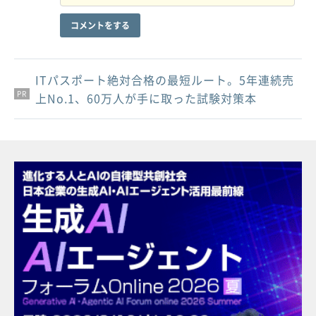
コメントをする
ITパスポート絶対合格の最短ルート。5年連続売
PR
PR
PR
上No.1、60万人が手に取った試験対策本