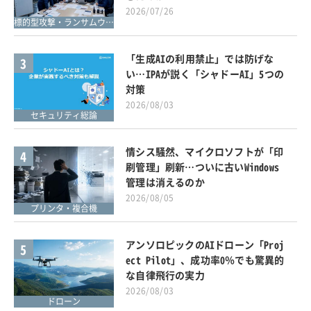
2026/07/26
標的型攻撃・ランサムウェア対策
「生成AIの利用禁止」では防げな
3
い…IPAが説く「シャドーAI」5つの
対策
2026/08/03
セキュリティ総論
情シス騒然、マイクロソフトが「印
4
刷管理」刷新…ついに古いWindows
管理は消えるのか
2026/08/05
プリンタ・複合機
アンソロピックのAIドローン「Proj
5
ect Pilot」、成功率0％でも驚異的
な自律飛行の実力
2026/08/03
ドローン