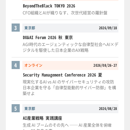
BeyondTheBlack TOKYO 2026
CFO組織とAIが織りなす、次世代経営の羅針盤
3
東京都
2026/09/18
DX&AI Forum 2026 秋 東京
AGI時代のエージェンティックな自律型社会へAI×デ
ジタルを駆使した日本企業のAX戦略
4
オンライン
2026/08/26-27
Security Management Conference 2026 夏
現実化するAI vs AI のサイバーセキュリティの攻防
日本企業を守る「自律型能動的サイバー防御」を構
築せよ
5
東京都
2026/08/28
AI産業戦略 実践講座
生成 AI ブームのその先へ ── AI 産業全体を俯瞰