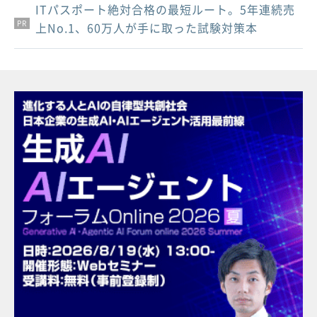
ITパスポート絶対合格の最短ルート。5年連続売
PR
PR
PR
上No.1、60万人が手に取った試験対策本