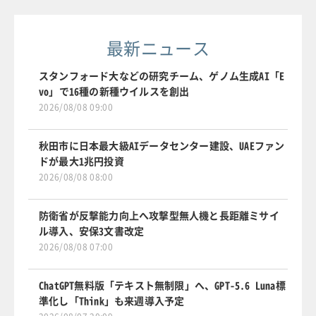
最新ニュース
スタンフォード大などの研究チーム、ゲノム生成AI「E
vo」で16種の新種ウイルスを創出
2026/08/08 09:00
秋田市に日本最大級AIデータセンター建設、UAEファン
ドが最大1兆円投資
2026/08/08 08:00
防衛省が反撃能力向上へ攻撃型無人機と長距離ミサイ
ル導入、安保3文書改定
2026/08/08 07:00
ChatGPT無料版「テキスト無制限」へ、GPT-5.6 Luna標
準化し「Think」も来週導入予定