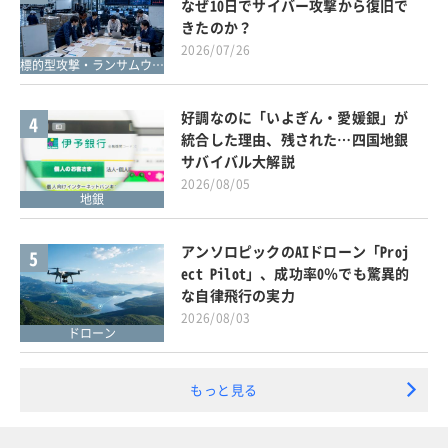
なぜ10日でサイバー攻撃から復旧で
きたのか？
2026/07/26
標的型攻撃・ランサムウェア対策
好調なのに「いよぎん・愛媛銀」が
4
統合した理由、残された…四国地銀
サバイバル大解説
2026/08/05
地銀
アンソロピックのAIドローン「Proj
5
ect Pilot」、成功率0％でも驚異的
な自律飛行の実力
2026/08/03
ドローン
もっと見る