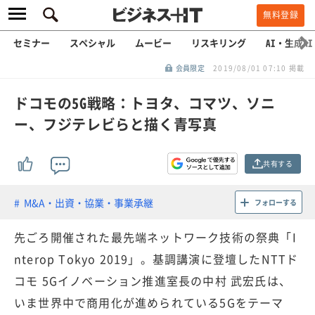
無料登録
セミナー
スペシャル
ムービー
リスキリング
AI・生成AI
会員限定
2019/08/01 07:10 掲載
ドコモの5G戦略：トヨタ、コマツ、ソニ
ー、フジテレビらと描く青写真
共有する
M&A・出資・協業・事業承継
フォローする
先ごろ開催された最先端ネットワーク技術の祭典「I
nterop Tokyo 2019」。基調講演に登壇したNTTド
コモ 5Gイノベーション推進室長の中村 武宏氏は、
いま世界中で商用化が進められている5Gをテーマ