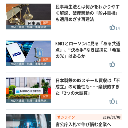
民事再生法とは何かをわかりやす
く解説、破産騒動の「船井電機」
も適用めざす再建法
記事
14
M&A・出資・協業・事業承継
KDDIとローソンに見る「ある共通
点」、“決め手”なき提携に「希望
の光」はあるか
記事
M&A・出資・協業・事業承継
日本製鉄のUSスチール買収は「不
成立」の可能性も……楽観的すぎ
た「2つの大誤算」
記事
1
M&A・出資・協業・事業承継
オンライン
2026/09/08
官公庁入札で伸び悩む企業へ