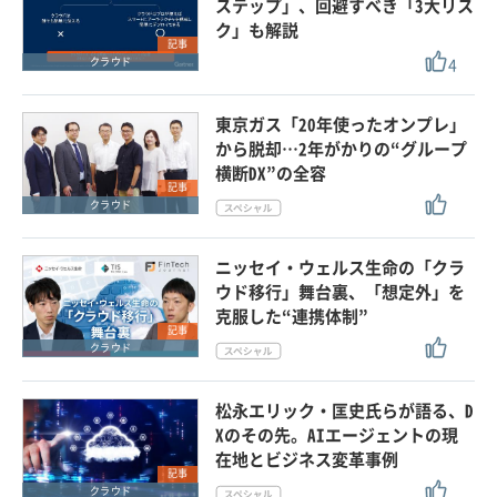
ステップ」、回避すべき「3大リス
ク」も解説
記事
4
クラウド
東京ガス「20年使ったオンプレ」
から脱却…2年がかりの“グループ
横断DX”の全容
記事
クラウド
ニッセイ・ウェルス生命の「クラ
ウド移行」舞台裏、「想定外」を
克服した“連携体制”
記事
クラウド
松永エリック・匡史氏らが語る、D
Xのその先。AIエージェントの現
在地とビジネス変革事例
記事
クラウド