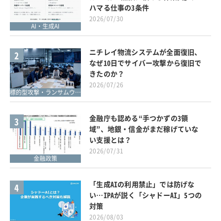
ハマる仕事の3条件
2026/07/30
AI・生成AI
ニチレイ物流システムが全面復旧、
2
なぜ10日でサイバー攻撃から復旧で
きたのか？
2026/07/26
標的型攻撃・ランサムウェア対策
金融庁も認める“手つかずの3領
3
域”、地銀・信金がまだ稼げていな
い支援とは？
2026/07/31
金融政策
「生成AIの利用禁止」では防げな
4
い…IPAが説く「シャドーAI」5つの
対策
2026/08/03