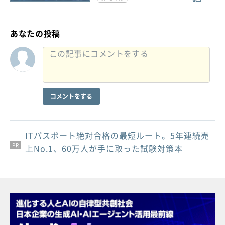
あなたの投稿
コメントをする
ITパスポート絶対合格の最短ルート。5年連続売
PR
PR
PR
上No.1、60万人が手に取った試験対策本