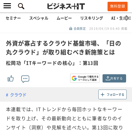
無料登録
セミナー
スペシャル
ムービー
リスキリング
AI・生成AI
会員限定
2019/04/19 06:40 掲載
外資が寡占するクラウド基盤市場、「日の
丸クラウド」が取り組むべき新施策とは
松岡功「ITキーワードの核心」：第13回
共有する
クラウド
フォローする
本連載では、ITトレンドから毎回ホットなキーワー
ドを取り上げ、その最新動向とともに筆者なりのイ
ンサイト（洞察）や見解を述べたい。第13回に取り