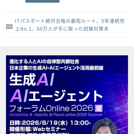
ITパスポート絶対合格の最短ルート。5年連続売
PR
PR
PR
上No.1、60万人が手に取った試験対策本