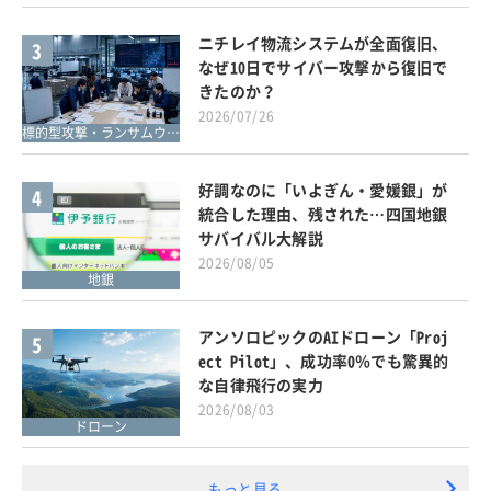
ニチレイ物流システムが全面復旧、
3
なぜ10日でサイバー攻撃から復旧で
きたのか？
2026/07/26
標的型攻撃・ランサムウェア対策
好調なのに「いよぎん・愛媛銀」が
4
統合した理由、残された…四国地銀
サバイバル大解説
2026/08/05
地銀
アンソロピックのAIドローン「Proj
5
ect Pilot」、成功率0％でも驚異的
な自律飛行の実力
2026/08/03
ドローン
もっと見る