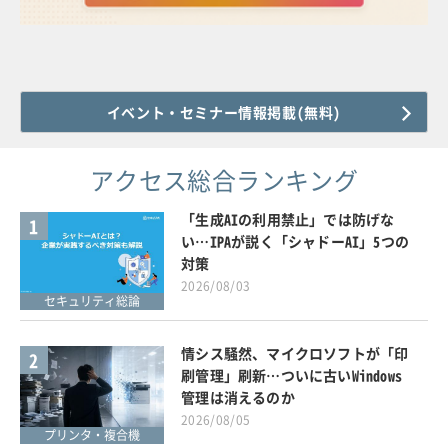
イベント・セミナー情報掲載(無料)
アクセス総合ランキング
「生成AIの利用禁止」では防げな
1
い…IPAが説く「シャドーAI」5つの
対策
2026/08/03
セキュリティ総論
情シス騒然、マイクロソフトが「印
2
刷管理」刷新…ついに古いWindows
管理は消えるのか
2026/08/05
プリンタ・複合機