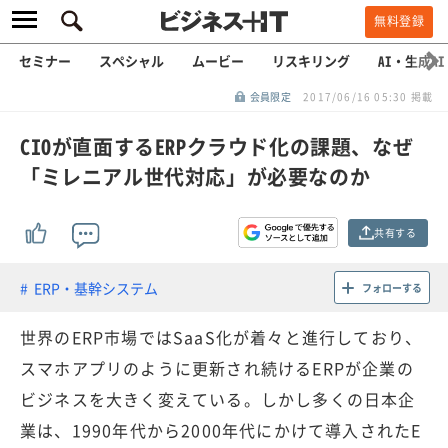
無料登録
セミナー
スペシャル
ムービー
リスキリング
AI・生成AI
会員限定
2017/06/16 05:30 掲載
CIOが直面するERPクラウド化の課題、なぜ
「ミレニアル世代対応」が必要なのか
共有する
ERP・基幹システム
フォローする
世界のERP市場ではSaaS化が着々と進行しており、
スマホアプリのように更新され続けるERPが企業の
ビジネスを大きく変えている。しかし多くの日本企
業は、1990年代から2000年代にかけて導入されたE