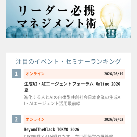
注目のイベント・セミナーランキング
1
オンライン
2026/08/19
生成AI・AIエージェントフォーラム Online 2026
夏
進化する人とAIの自律型共創社会日本企業の生成A
I・AIエージェント活用最前線
2
オンライン
2026/09/02
BeyondTheBlack TOKYO 2026
CFO組織とAIが織りなす、次世代経営の羅針盤