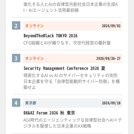
進化する人とAIの自律型共創社会日本企業の生成A
I・AIエージェント活用最前線
2
オンライン
2026/09/02
BeyondTheBlack TOKYO 2026
CFO組織とAIが織りなす、次世代経営の羅針盤
3
オンライン
2026/08/26-27
Security Management Conference 2026 夏
現実化するAI vs AI のサイバーセキュリティの攻防
日本企業を守る「自律型能動的サイバー防御」を構
築せよ
4
東京都
2026/09/18
DX&AI Forum 2026 秋 東京
AGI時代のエージェンティックな自律型社会へAI×デ
ジタルを駆使した日本企業のAX戦略