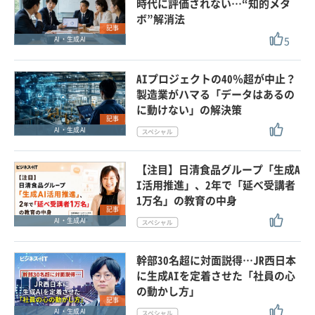
時代に評価されない…“知的メタ
ボ”解消法
記事
5
AI・生成AI
AIプロジェクトの40％超が中止？
製造業がハマる「データはあるの
に動けない」の解決策
記事
AI・生成AI
【注目】日清食品グループ「生成A
I活用推進」、2年で「延べ受講者
1万名」の教育の中身
記事
AI・生成AI
幹部30名超に対面説得…JR西日本
に生成AIを定着させた「社員の心
の動かし方」
記事
AI・生成AI