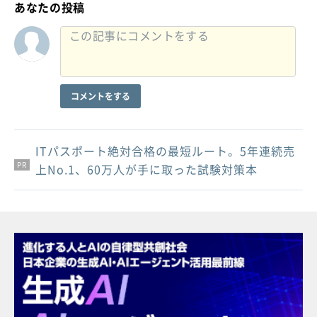
あなたの投稿
コメントをする
ITパスポート絶対合格の最短ルート。5年連続売
PR
PR
PR
上No.1、60万人が手に取った試験対策本