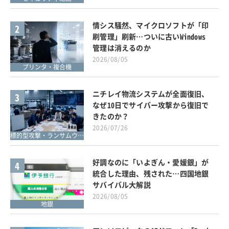
情シス騒然、マイクロソフトが「印
2
刷管理」刷新…ついに古いWindows
管理は消えるのか
2026/08/05
プリンタ・複合機
ニチレイ物流システムが全面復旧、
3
なぜ10日でサイバー攻撃から復旧で
きたのか？
2026/07/26
標的型攻撃・ランサムウェア対策
好調なのに「いよぎん・愛媛銀」が
4
統合した理由、残された…四国地銀
サバイバル大解説
2026/08/05
地銀