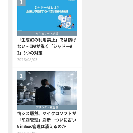
1
セキュリティ総論
「生成AIの利用禁止」では防げ
ない…IPAが説く「シャドーA
I」5つの対策
2026/08/03
2
プリンタ・複合機
情シス騒然、マイクロソフトが
「印刷管理」刷新…ついに古い
Windows管理は消えるのか