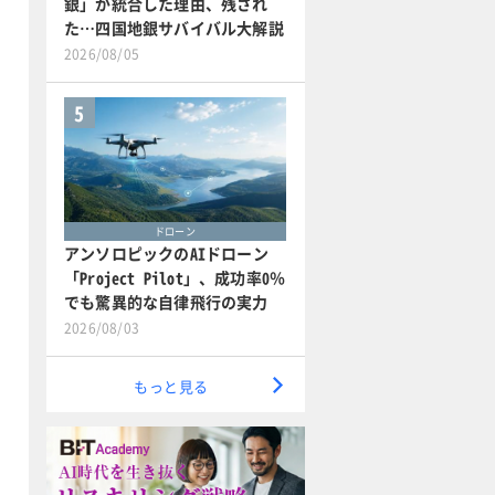
銀」が統合した理由、残され
た…四国地銀サバイバル大解説
2026/08/05
5
ドローン
アンソロピックのAIドローン
「Project Pilot」、成功率0％
でも驚異的な自律飛行の実力
2026/08/03
もっと見る