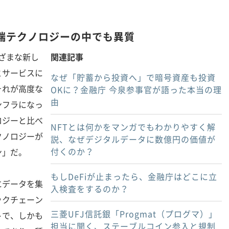
端テクノロジーの中でも異質
まざまな新し
関連記事
とサービスに
なぜ「貯蓄から投資へ」で暗号資産も投資
それが高度な
OKに？金融庁 今泉参事官が語った本当の理
由
ンフラになっ
ロジーと比べ
NFTとは何かをマンガでもわかりやすく解
クノロジーが
説、なぜデジタルデータに数億円の価値が
付くのか？
ン」だ。
もしDeFiが止まったら、金融庁はどこに立
データを集
入検査をするのか？
ックチェーン
三菱UFJ信託銀「Progmat（プログマ）」
トで、しかも
担当に聞く、ステーブルコイン参入と規制