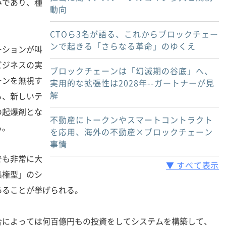
みであり、種
動向
CTOら3名が語る、これからブロックチェー
ンで起きる「さらなる革命」のゆくえ
ションが叫
ビジネスの実
ブロックチェーンは「幻滅期の谷底」へ、
ーンを無視す
実用的な拡張性は2028年--ガートナーが見
解
ら、新しいテ
の起爆剤とな
不動産にトークンやスマートコントラクト
る。
を応用、海外の不動産×ブロックチェーン
事情
も非常に大
▼ すべて表示
集権型」のシ
あることが挙げられる。
によっては何百億円もの投資をしてシステムを構築して、