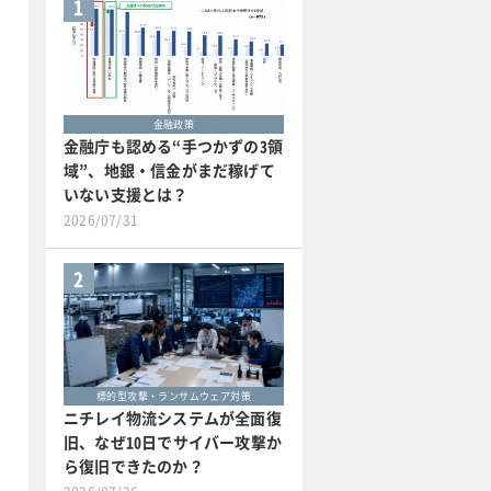
1
金融政策
金融庁も認める“手つかずの3領
域”、地銀・信金がまだ稼げて
いない支援とは？
2026/07/31
2
標的型攻撃・ランサムウェア対策
ニチレイ物流システムが全面復
旧、なぜ10日でサイバー攻撃か
ら復旧できたのか？