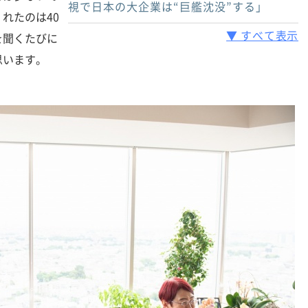
視で日本の大企業は“巨艦沈没”する」
れたのは40
▼ すべて表示
を聞くたびに
思います。