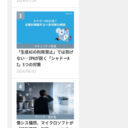
2026/07/26
3
セキュリティ総論
「生成AIの利用禁止」では防げ
ない…IPAが説く「シャドーA
I」5つの対策
2026/08/03
4
プリンタ・複合機
情シス騒然、マイクロソフトが