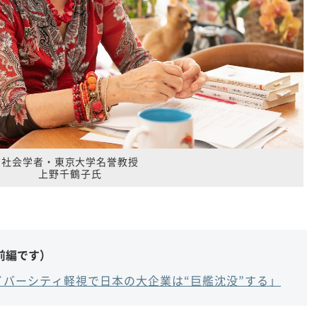
社会学者・東京大学名誉教授
上野千鶴子氏
前編です）
バーシティ軽視で日本の大企業は“巨艦沈没”する」