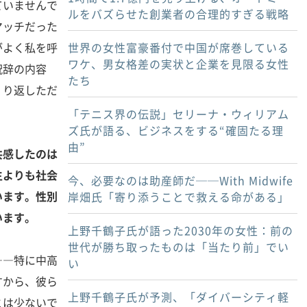
ていませんで
ルをバズらせた創業者の合理的すぎる戦略
マッチだった
がよく私を呼
世界の女性富豪番付で中国が席巻している
ワケ、男女格差の実状と企業を見限る女性
祝辞の内容
たち
くり返しただ
「テニス界の伝説」セリーナ・ウィリアム
ズ氏が語る、ビジネスをする“確固たる理
由”
共感したのは
生よりも社会
今、必要なのは助産師だ──With Midwife
います。性別
岸畑氏「寄り添うことで救える命がある」
います。
上野千鶴子氏が語った2030年の女性：前の
世代が勝ち取ったものは「当たり前」でい
――特に中高
い
すから、彼ら
上野千鶴子氏が予測、「ダイバーシティ軽
とは少ないで