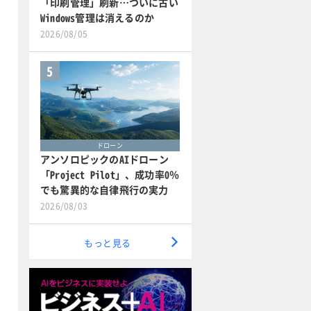
「印刷管理」刷新…ついに古い
Windows管理は消えるのか
2026/08/05
5
ドローン
アンソロピックのAIドローン
「Project Pilot」、成功率0％
でも驚異的な自律飛行の実力
2026/08/03
もっと見る