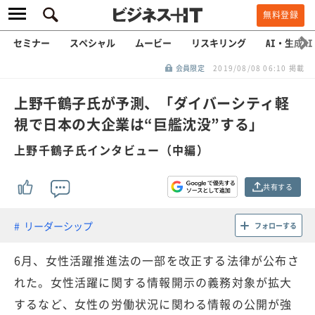
無料登録
セミナー
スペシャル
ムービー
リスキリング
AI・生成AI
会員限定
2019/08/08 06:10 掲載
上野千鶴子氏が予測、「ダイバーシティ軽
視で日本の大企業は“巨艦沈没”する」
上野千鶴子氏インタビュー（中編）
共有する
リーダーシップ
フォローする
6月、女性活躍推進法の一部を改正する法律が公布さ
れた。女性活躍に関する情報開示の義務対象が拡大
するなど、女性の労働状況に関わる情報の公開が強