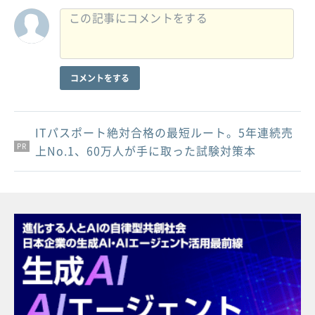
コメントをする
ITパスポート絶対合格の最短ルート。5年連続売
PR
PR
PR
上No.1、60万人が手に取った試験対策本