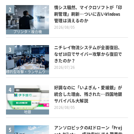
情シス騒然、マイクロソフトが「印
2
刷管理」刷新…ついに古いWindows
管理は消えるのか
2026/08/05
プリンタ・複合機
ニチレイ物流システムが全面復旧、
3
なぜ10日でサイバー攻撃から復旧で
きたのか？
2026/07/26
標的型攻撃・ランサムウェア対策
好調なのに「いよぎん・愛媛銀」が
4
統合した理由、残された…四国地銀
サバイバル大解説
2026/08/05
地銀
アンソロピックのAIドローン「Proj
5
ect Pilot」、成功率0％でも驚異的