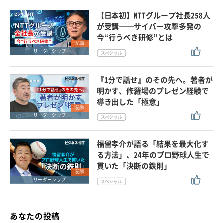
【日本初】NTTグループ社長258人
が受講──サイバー攻撃多発の
今“行うべき研修”とは
記事
リーダーシップ
『1分で話せ』のその先へ。著者が
明かす、修羅場のプレゼン経験で
導き出した「極意」
記事
リーダーシップ
福留孝介が語る「結果を最大化す
る方法」、24年のプロ野球人生で
貫いた「決断の鉄則」
記事
リーダーシップ
あなたの投稿