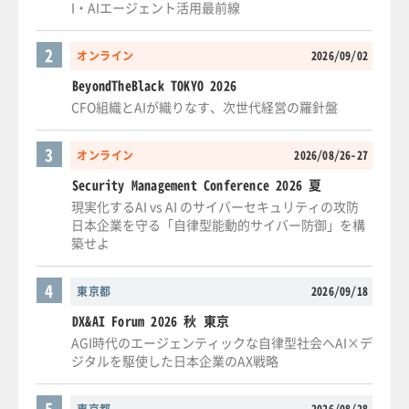
I・AIエージェント活用最前線
2
オンライン
2026/09/02
BeyondTheBlack TOKYO 2026
CFO組織とAIが織りなす、次世代経営の羅針盤
3
オンライン
2026/08/26-27
Security Management Conference 2026 夏
現実化するAI vs AI のサイバーセキュリティの攻防
日本企業を守る「自律型能動的サイバー防御」を構
築せよ
4
東京都
2026/09/18
DX&AI Forum 2026 秋 東京
AGI時代のエージェンティックな自律型社会へAI×デ
ジタルを駆使した日本企業のAX戦略
5
東京都
2026/08/28