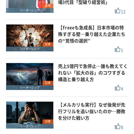
場3代目「型破り経営術」
記事
12
リーダーシップ
【freeeも急成長】日本市場の特
殊すぎる壁…乗り越えた企業たち
の“覚悟の選択”
記事
1
リーダーシップ
売上5億円で急停止…誰も教えてく
れない「拡大の谷」のコワすぎる
構造と乗り越え方
記事
4
リーダーシップ
【メルカリも実行】なぜ後発が先
行フリルを追い抜いたのか…勝敗
を分けた戦い方
記事
8
リーダーシップ