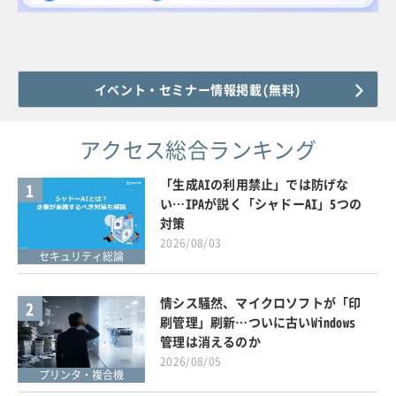
イベント・セミナー情報掲載(無料)
アクセス総合ランキング
「生成AIの利用禁止」では防げな
1
い…IPAが説く「シャドーAI」5つの
対策
2026/08/03
セキュリティ総論
情シス騒然、マイクロソフトが「印
2
刷管理」刷新…ついに古いWindows
管理は消えるのか
2026/08/05
プリンタ・複合機