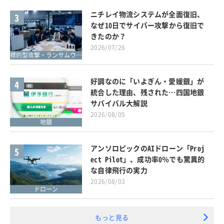
ニチレイ物流システムが全面復旧、
3
なぜ10日でサイバー攻撃から復旧で
きたのか？
2026/07/26
標的型攻撃・ランサムウェア対策
好調なのに「いよぎん・愛媛銀」が
4
統合した理由、残された…四国地銀
サバイバル大解説
2026/08/05
地銀
アンソロピックのAIドローン「Proj
5
ect Pilot」、成功率0％でも驚異的
な自律飛行の実力
2026/08/03
ドローン
もっと見る