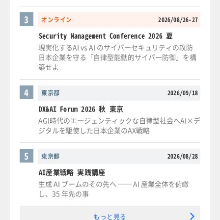
3
オンライン
2026/08/26-27
Security Management Conference 2026 夏
現実化するAI vs AI のサイバーセキュリティの攻防
日本企業を守る「自律型能動的サイバー防御」を構
築せよ
4
東京都
2026/09/18
DX&AI Forum 2026 秋 東京
AGI時代のエージェンティックな自律型社会へAI×デ
ジタルを駆使した日本企業のAX戦略
5
東京都
2026/08/28
AI産業戦略 実践講座
生成 AI ブームのその先へ ── AI 産業全体を俯瞰
し、35 年先の事
もっと見る