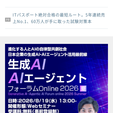
ITパスポート絶対合格の最短ルート。5年連続売
PR
PR
PR
上No.1、60万人が手に取った試験対策本