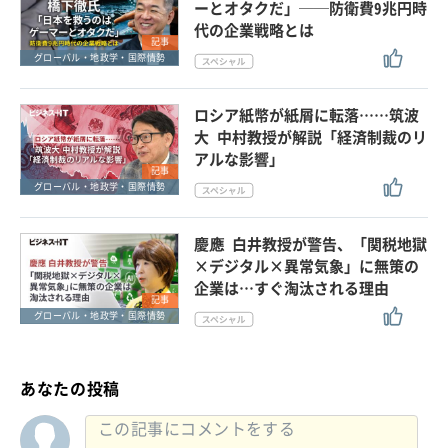
ーとオタクだ」──防衛費9兆円時
代の企業戦略とは
記事
グローバル・地政学・国際情勢
ロシア紙幣が紙屑に転落……筑波
大 中村教授が解説「経済制裁のリ
アルな影響」
記事
グローバル・地政学・国際情勢
慶應 白井教授が警告、「関税地獄
×デジタル×異常気象」に無策の
企業は…すぐ淘汰される理由
記事
グローバル・地政学・国際情勢
あなたの投稿