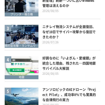
刷管理」刷新…ついに古いWindows
管理は消えるのか
2026/08/05
プリンタ・複合機
ニチレイ物流システムが全面復旧、
3
なぜ10日でサイバー攻撃から復旧で
きたのか？
2026/07/26
標的型攻撃・ランサムウェア対策
好調なのに「いよぎん・愛媛銀」が
4
統合した理由、残された…四国地銀
サバイバル大解説
2026/08/05
地銀
アンソロピックのAIドローン「Proj
5
ect Pilot」、成功率0％でも驚異的
な自律飛行の実力
2026/08/03