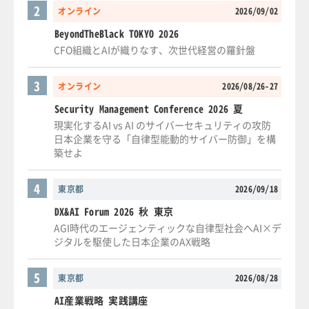
2
オンライン
2026/09/02
BeyondTheBlack TOKYO 2026
CFO組織とAIが織りなす、次世代経営の羅針盤
3
オンライン
2026/08/26-27
Security Management Conference 2026 夏
現実化するAI vs AI のサイバーセキュリティの攻防
日本企業を守る「自律型能動的サイバー防御」を構
築せよ
4
東京都
2026/09/18
DX&AI Forum 2026 秋 東京
AGI時代のエージェンティックな自律型社会へAI×デ
ジタルを駆使した日本企業のAX戦略
5
東京都
2026/08/28
AI産業戦略 実践講座