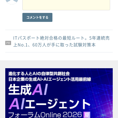
コメントをする
ITパスポート絶対合格の最短ルート。5年連続売
PR
PR
PR
上No.1、60万人が手に取った試験対策本