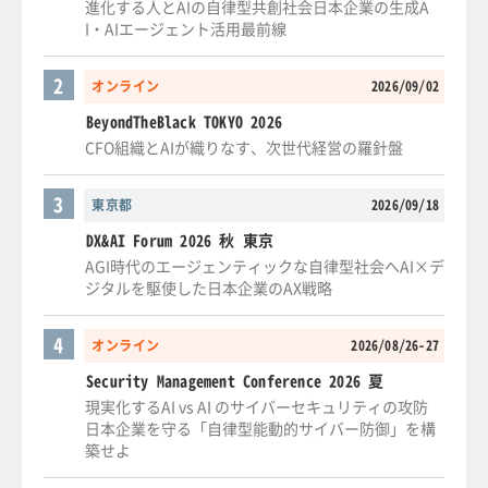
進化する人とAIの自律型共創社会日本企業の生成A
I・AIエージェント活用最前線
2
オンライン
2026/09/02
BeyondTheBlack TOKYO 2026
CFO組織とAIが織りなす、次世代経営の羅針盤
3
東京都
2026/09/18
DX&AI Forum 2026 秋 東京
AGI時代のエージェンティックな自律型社会へAI×デ
ジタルを駆使した日本企業のAX戦略
4
オンライン
2026/08/26-27
Security Management Conference 2026 夏
現実化するAI vs AI のサイバーセキュリティの攻防
日本企業を守る「自律型能動的サイバー防御」を構
築せよ