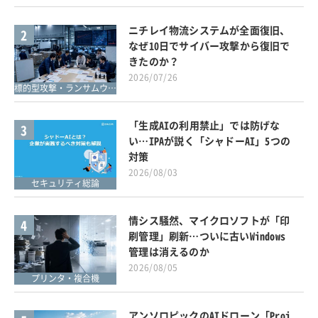
ニチレイ物流システムが全面復旧、
2
なぜ10日でサイバー攻撃から復旧で
きたのか？
2026/07/26
標的型攻撃・ランサムウェア対策
「生成AIの利用禁止」では防げな
3
い…IPAが説く「シャドーAI」5つの
対策
2026/08/03
セキュリティ総論
情シス騒然、マイクロソフトが「印
4
刷管理」刷新…ついに古いWindows
管理は消えるのか
2026/08/05
プリンタ・複合機
アンソロピックのAIドローン「Proj