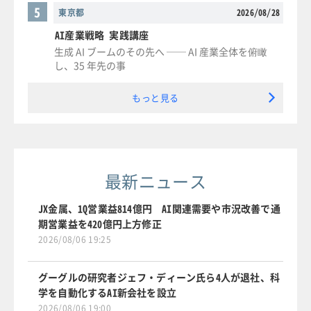
5
東京都
2026/08/28
AI産業戦略 実践講座
生成 AI ブームのその先へ ── AI 産業全体を俯瞰
し、35 年先の事
もっと見る
最新ニュース
JX金属、1Q営業益814億円 AI関連需要や市況改善で通
期営業益を420億円上方修正
2026/08/06 19:25
グーグルの研究者ジェフ・ディーン氏ら4人が退社、科
学を自動化するAI新会社を設立
2026/08/06 19:00