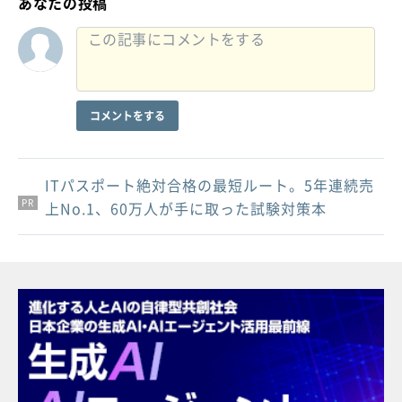
あなたの投稿
コメントをする
ITパスポート絶対合格の最短ルート。5年連続売
PR
PR
PR
上No.1、60万人が手に取った試験対策本