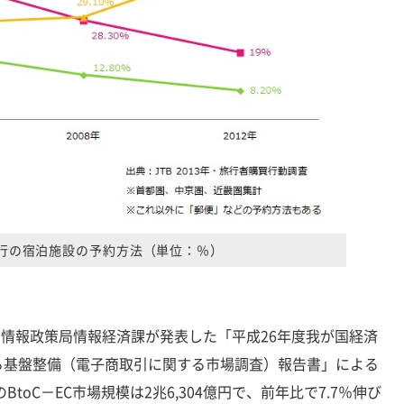
行の宿泊施設の予約方法（単位：％）
務情報政策局情報経済課が発表した「平成26年度我が国経済
る基盤整備（電子商取引に関する市場調査）報告書」による
BtoC－EC市場規模は2兆6,304億円で、前年比で7.7％伸び