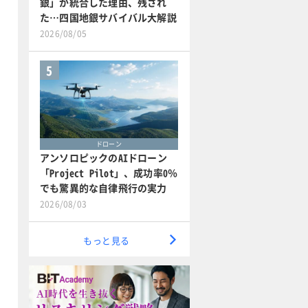
銀」が統合した理由、残され
た…四国地銀サバイバル大解説
2026/08/05
5
ドローン
アンソロピックのAIドローン
「Project Pilot」、成功率0％
でも驚異的な自律飛行の実力
2026/08/03
もっと見る