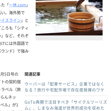
した「
一休.com
」
高い。海外勢で
ライスライン
」と
どころも「シティ
い」など、それぞ
向けには外国語で
バウンド）で強み
1月5日号の
関連記事
イトの契約宿
ウーバーは「配車サービス」企業ではなく
トラベル（旅
なる？旅行や宅配市場で存在感発揮のワケ
ゃらんネッ
GoTo再開で注目すべき「サイクルツーリズ
ラベル」が1
ム」、しまなみ海道が世界的成功を収めた