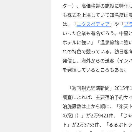
ター）、高価格帯の施設に特化
も株式を上場していて知名度は
は、「
エクスペディア
」や「
プ
いった企業も有名だろう。中堅
ホテルに強い」「温泉旅館に強
れの特色で競っている。訪日客
発信し、海外からの送客（イン
を発揮しているところもある。
「週刊観光経済新聞」2015年
調査によれば、主要宿泊予約サ
泊施設数は上から順に、「楽天
の窓口）」が2万9421件、「じ
ト」が2万3753件、「るるぶト