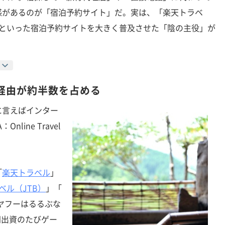
感があるのが「宿泊予約サイト」だ。実は、「楽天トラベ
」といった宿泊予約サイトを大きく普及させた「陰の主役」が
経由が約半数を占める
言えばインター
line Travel
「
楽天トラベル
」
ベル（JTB）
」「
ヤフーはるるぶな
同出資のたびゲー