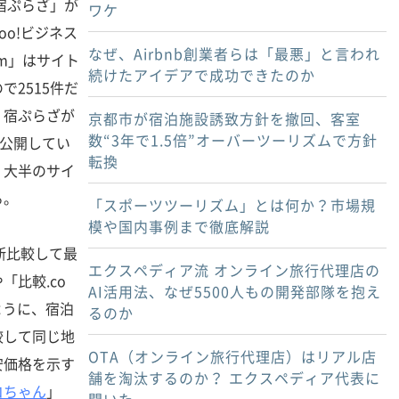
宿ぷらざ」が
ワケ
hoo!ビジネス
なぜ、Airbnb創業者らは「最悪」と言われ
om」はサイト
続けたアイデアで成功できたのか
2515件だ
・宿ぷらざが
京都市が宿泊施設誘致方針を撤回、客室
数“3年で1.5倍”オーバーツーリズムで方針
人と公開してい
転換
。大半のサイ
る。
「スポーツツーリズム」とは何か？市場規
模や国内事例まで徹底解説
断比較して最
エクスペディア流 オンライン旅行代理店の
「比較.co
AI活用法、なぜ5500人もの開発部隊を抱え
ように、宿泊
るのか
較して同じ地
OTA（オンライン旅行代理店）はリアル店
安価格を示す
舗を淘汰するのか？ エクスペディア代表に
コちゃん
」