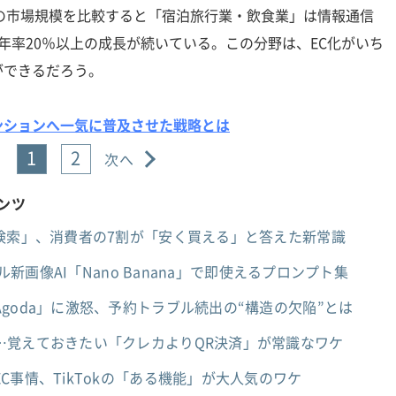
の市場規模を比較すると「宿泊旅行業・飲食業」は情報通信
年率20％以上の成長が続いている。この分野は、EC化がいち
ができるだろう。
ンションへ一気に普及させた戦略とは
1
2
次へ
テンツ
検索」、消費者の7割が「安く買える」と答えた新常識
グル新画像AI「Nano Banana」で即使えるプロンプト集
goda」に激怒、予約トラブル続出の“構造の欠陥”とは
…覚えておきたい「クレカよりQR決済」が常識なワケ
C事情、TikTokの「ある機能」が大人気のワケ