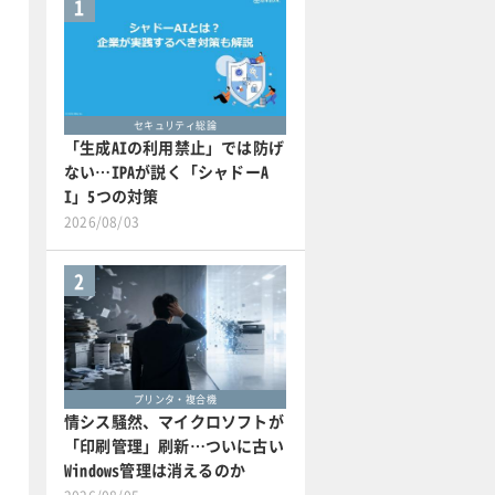
1
セキュリティ総論
「生成AIの利用禁止」では防げ
ない…IPAが説く「シャドーA
I」5つの対策
2026/08/03
2
プリンタ・複合機
情シス騒然、マイクロソフトが
「印刷管理」刷新…ついに古い
Windows管理は消えるのか