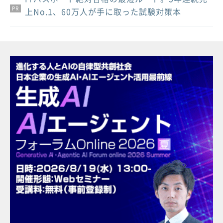
PR
PR
PR
上No.1、60万人が手に取った試験対策本