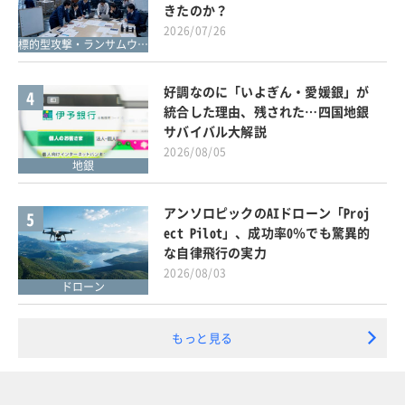
きたのか？
2026/07/26
標的型攻撃・ランサムウェア対策
好調なのに「いよぎん・愛媛銀」が
4
統合した理由、残された…四国地銀
サバイバル大解説
2026/08/05
地銀
アンソロピックのAIドローン「Proj
5
ect Pilot」、成功率0％でも驚異的
な自律飛行の実力
2026/08/03
ドローン
もっと見る