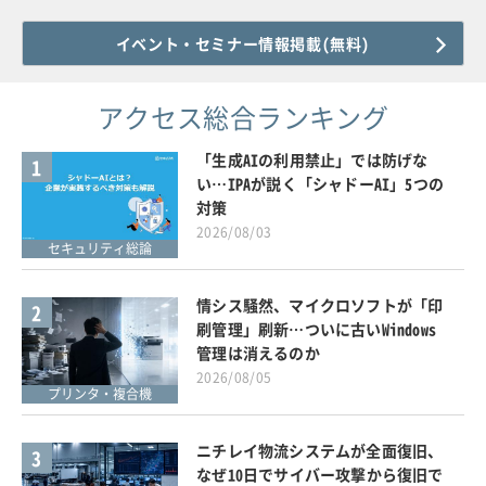
イベント・セミナー情報掲載(無料)
アクセス総合ランキング
「生成AIの利用禁止」では防げな
1
い…IPAが説く「シャドーAI」5つの
対策
2026/08/03
セキュリティ総論
情シス騒然、マイクロソフトが「印
2
刷管理」刷新…ついに古いWindows
管理は消えるのか
2026/08/05
プリンタ・複合機
ニチレイ物流システムが全面復旧、
3
なぜ10日でサイバー攻撃から復旧で