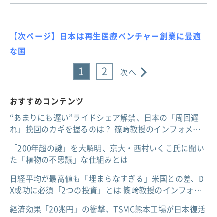
【次ページ】日本は再生医療ベンチャー創業に最適
な国
1
2
次へ
おすすめコンテンツ
“あまりにも遅い”ライドシェア解禁、日本の「周回遅
れ」挽回のカギを握るのは？ 篠﨑教授のインフォメ…
「200年超の謎」を大解明、京大・西村いくこ氏に聞い
た「植物の不思議」な仕組みとは
日経平均が最高値も「埋まらなすぎる」米国との差、D
X成功に必須「2つの投資」とは 篠﨑教授のインフォ…
経済効果「20兆円」の衝撃、TSMC熊本工場が日本復活