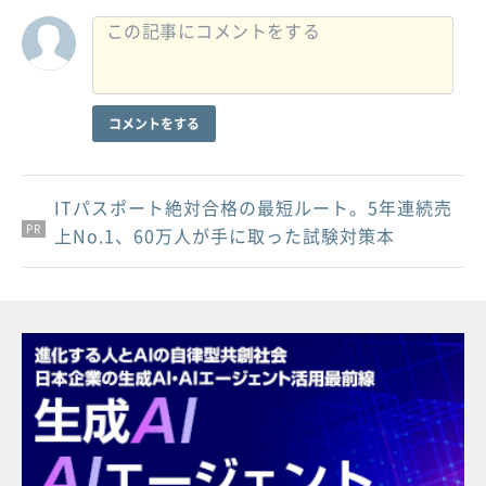
コメントをする
ITパスポート絶対合格の最短ルート。5年連続売
PR
PR
PR
上No.1、60万人が手に取った試験対策本