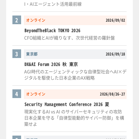
I・AIエージェント活用最前線
2
オンライン
2026/09/02
BeyondTheBlack TOKYO 2026
CFO組織とAIが織りなす、次世代経営の羅針盤
3
東京都
2026/09/18
DX&AI Forum 2026 秋 東京
AGI時代のエージェンティックな自律型社会へAI×デ
ジタルを駆使した日本企業のAX戦略
4
オンライン
2026/08/26-27
Security Management Conference 2026 夏
現実化するAI vs AI のサイバーセキュリティの攻防
日本企業を守る「自律型能動的サイバー防御」を構
築せよ