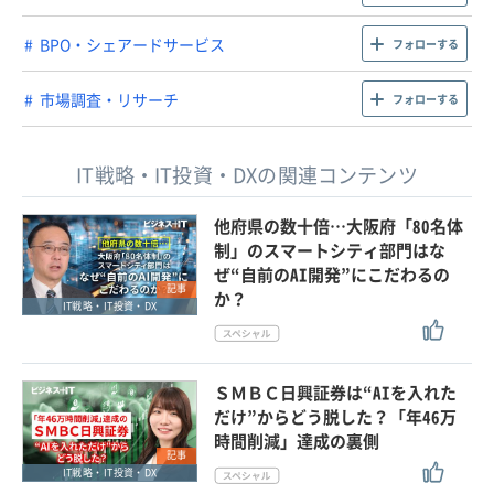
BPO・シェアードサービス
フォローする
市場調査・リサーチ
フォローする
IT戦略・IT投資・DXの関連コンテンツ
他府県の数十倍…大阪府「80名体
制」のスマートシティ部門はな
ぜ“自前のAI開発”にこだわるの
記事
か？
IT戦略・IT投資・DX
ＳＭＢＣ日興証券は“AIを入れた
だけ”からどう脱した？「年46万
時間削減」達成の裏側
記事
IT戦略・IT投資・DX