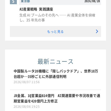
5
東京都
2026/08/28
AI産業戦略 実践講座
生成 AI ブームのその先へ ── AI 産業全体を俯瞰
し、35 年先の事
もっと見る
最新ニュース
中国製ルータ20機種に「隠しバックドア」、世界10万
台超か…35秒ごとに外部通信判明
2026/08/07 11:56
JX金属、1Q営業益814億円 AI関連需要や市況改善で通
期営業益を420億円上方修正
2026/08/06 19:25