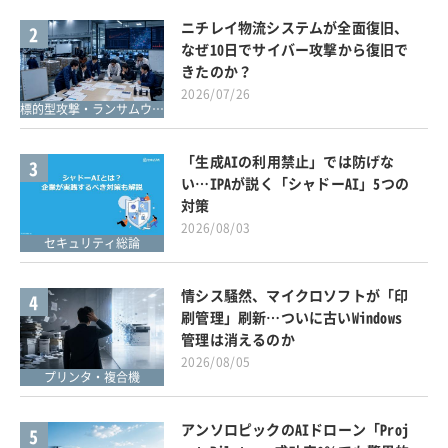
ニチレイ物流システムが全面復旧、
2
なぜ10日でサイバー攻撃から復旧で
きたのか？
2026/07/26
標的型攻撃・ランサムウェア対策
「生成AIの利用禁止」では防げな
3
い…IPAが説く「シャドーAI」5つの
対策
2026/08/03
セキュリティ総論
情シス騒然、マイクロソフトが「印
4
刷管理」刷新…ついに古いWindows
管理は消えるのか
2026/08/05
プリンタ・複合機
アンソロピックのAIドローン「Proj
5