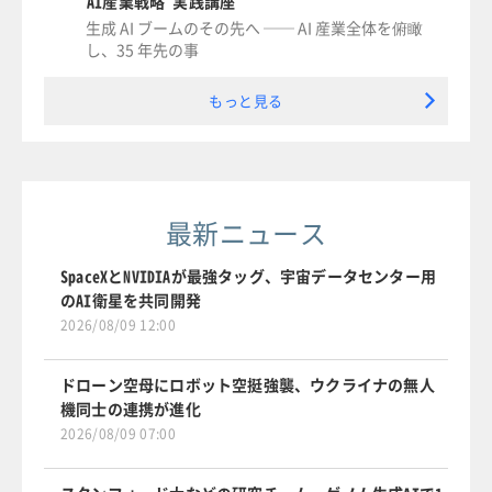
AI産業戦略 実践講座
生成 AI ブームのその先へ ── AI 産業全体を俯瞰
し、35 年先の事
もっと見る
最新ニュース
SpaceXとNVIDIAが最強タッグ、宇宙データセンター用
のAI衛星を共同開発
2026/08/09 12:00
ドローン空母にロボット空挺強襲、ウクライナの無人
機同士の連携が進化
2026/08/09 07:00