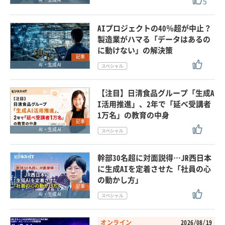
5
AIプロジェクトの40％超が中止？
製造業がハマる「データはあるの
に動けない」の解決策
記事
AI・生成AI
【注目】日清食品グループ「生成A
I活用推進」、2年で「延べ受講者
1万名」の教育の中身
記事
AI・生成AI
幹部30名超に対面説得…JR西日本
に生成AIを定着させた「社員の心
の動かし方」
記事
AI・生成AI
オンライン
2026/08/19