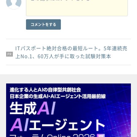
コメントをする
ITパスポート絶対合格の最短ルート。5年連続売
PR
PR
PR
上No.1、60万人が手に取った試験対策本