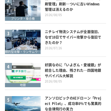
2
刷管理」刷新…ついに古いWindows
管理は消えるのか
2026/08/05
プリンタ・複合機
ニチレイ物流システムが全面復旧、
3
なぜ10日でサイバー攻撃から復旧で
きたのか？
2026/07/26
標的型攻撃・ランサムウェア対策
好調なのに「いよぎん・愛媛銀」が
4
統合した理由、残された…四国地銀
サバイバル大解説
2026/08/05
地銀
アンソロピックのAIドローン「Proj
5
ect Pilot」、成功率0％でも驚異的
な自律飛行の実力