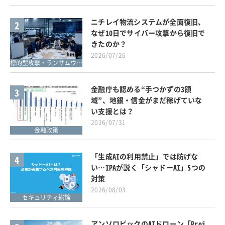
ニチレイ物流システムが全面復旧、
2
なぜ10日でサイバー攻撃から復旧で
きたのか？
2026/07/26
標的型攻撃・ランサムウェア対策
金融庁も認める“手つかずの3領
3
域”、地銀・信金がまだ稼げていな
い支援とは？
2026/07/31
金融政策
「生成AIの利用禁止」では防げな
4
い…IPAが説く「シャドーAI」5つの
対策
2026/08/03
セキュリティ総論
アンソロピックのAIドローン「Proj