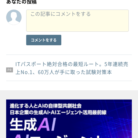
あなたの投稿
コメントをする
ITパスポート絶対合格の最短ルート。5年連続売
PR
PR
PR
上No.1、60万人が手に取った試験対策本