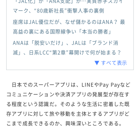
「JAL化」か「ANA支配」か…実質赤字スカイ
マーク、“80歳新社長”衝撃人事の裏側
座席はJAL優位だが、なぜ儲かるのはANA？ 最
高益の裏にある国際線争い「本当の勝者」
ANAは「脱安いだけ」、JALは「ブランド消
滅」、日系LCC“第2章”幕開けで何が始まる？
▼ すべて表示
日本でのスーパーアプリは、LINEやPay Payなど
コミュニケーションや決済アプリの発展型が存在す
る程度という認識だ。そのような生活に密着した既
存アプリに対して旅や移動を主体とするアプリがど
こまで成長できるのか、興味深いところである。