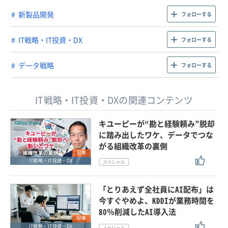
新製品開発
フォローする
IT戦略・IT投資・DX
フォローする
データ戦略
フォローする
IT戦略・IT投資・DXの関連コンテンツ
キユーピーが“勘と経験頼み”脱却
に踏み出したワケ、データでつな
がる組織改革の裏側
記事
IT戦略・IT投資・DX
「とりあえず全社員にAI配布」は
今すぐやめよ、KDDIが業務時間を
80％削減したAI導入法
記事
IT戦略・IT投資・DX