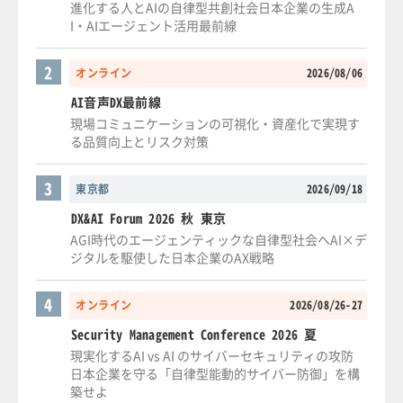
進化する人とAIの自律型共創社会日本企業の生成A
I・AIエージェント活用最前線
2
オンライン
2026/08/06
AI音声DX最前線
現場コミュニケーションの可視化・資産化で実現す
る品質向上とリスク対策
3
東京都
2026/09/18
DX&AI Forum 2026 秋 東京
AGI時代のエージェンティックな自律型社会へAI×デ
ジタルを駆使した日本企業のAX戦略
4
オンライン
2026/08/26-27
Security Management Conference 2026 夏
現実化するAI vs AI のサイバーセキュリティの攻防
日本企業を守る「自律型能動的サイバー防御」を構
築せよ