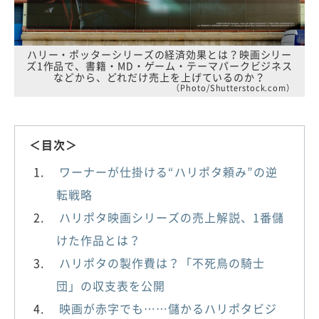
ハリー・ポッターシリーズの経済効果とは？映画シリー
ズ1作品で、書籍・MD・ゲーム・テーマパークビジネス
などから、どれだけ売上を上げているのか？
（Photo/Shutterstock.com）
＜目次＞
ワーナーが仕掛ける“ハリポタ頼み”の逆
転戦略
ハリポタ映画シリーズの売上解説、1番儲
けた作品とは？
ハリポタの製作費は？「不死鳥の騎士
団」の収支表を公開
映画が赤字でも……儲かるハリポタビジ