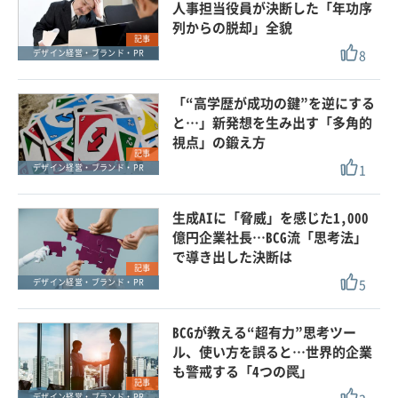
人事担当役員が決断した「年功序
列からの脱却」全貌
記事
8
デザイン経営・ブランド・PR
「“高学歴が成功の鍵”を逆にする
と…」新発想を生み出す「多角的
視点」の鍛え方
記事
1
デザイン経営・ブランド・PR
生成AIに「脅威」を感じた1,000
億円企業社長…BCG流「思考法」
で導き出した決断は
記事
5
デザイン経営・ブランド・PR
BCGが教える“超有力”思考ツー
ル、使い方を誤ると…世界的企業
も警戒する「4つの罠」
記事
デザイン経営・ブランド・PR