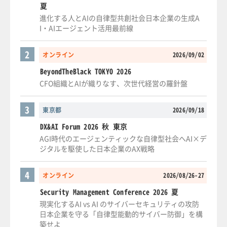
夏
進化する人とAIの自律型共創社会日本企業の生成A
I・AIエージェント活用最前線
2
オンライン
2026/09/02
BeyondTheBlack TOKYO 2026
CFO組織とAIが織りなす、次世代経営の羅針盤
3
東京都
2026/09/18
DX&AI Forum 2026 秋 東京
AGI時代のエージェンティックな自律型社会へAI×デ
ジタルを駆使した日本企業のAX戦略
4
オンライン
2026/08/26-27
Security Management Conference 2026 夏
現実化するAI vs AI のサイバーセキュリティの攻防
日本企業を守る「自律型能動的サイバー防御」を構
築せよ