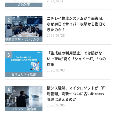
2026/07/31
金融政策
ニチレイ物流システムが全面復旧、
2
なぜ10日でサイバー攻撃から復旧で
きたのか？
2026/07/26
標的型攻撃・ランサムウェア対策
「生成AIの利用禁止」では防げな
3
い…IPAが説く「シャドーAI」5つの
対策
2026/08/03
セキュリティ総論
情シス騒然、マイクロソフトが「印
4
刷管理」刷新…ついに古いWindows
管理は消えるのか
2026/08/05
プリンタ・複合機