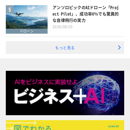
アンソロピックのAIドローン「Proj
5
ect Pilot」、成功率0％でも驚異的
な自律飛行の実力
2026/08/03
ドローン
もっと見る