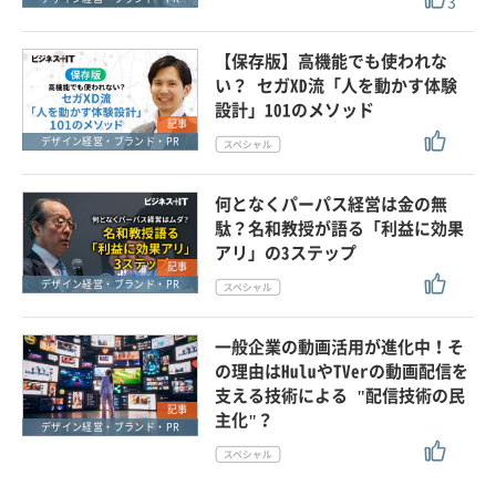
3
【保存版】高機能でも使われな
い？ セガXD流「人を動かす体験
設計」101のメソッド
記事
デザイン経営・ブランド・PR
何となくパーパス経営は金の無
駄？名和教授が語る「利益に効果
アリ」の3ステップ
記事
デザイン経営・ブランド・PR
一般企業の動画活用が進化中！そ
の理由はHuluやTVerの動画配信を
支える技術による "配信技術の民
記事
主化"？
デザイン経営・ブランド・PR