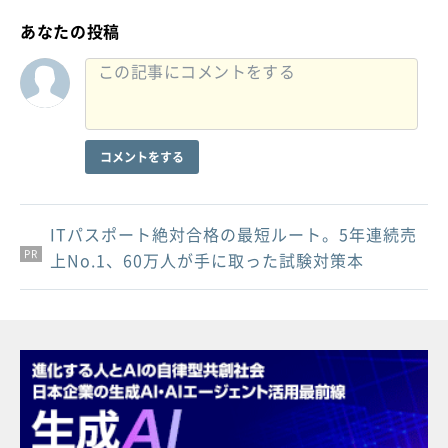
あなたの投稿
コメントをする
ITパスポート絶対合格の最短ルート。5年連続売
PR
PR
PR
上No.1、60万人が手に取った試験対策本