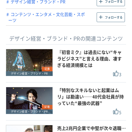
デザイン経営・ブランド・PR
フォローする
コンテンツ・エンタメ・文化芸能・スポ
フォローする
ーツ
デザイン経営・ブランド・PRの関連コンテンツ
『初音ミク』は過去にない“キャ
ラビジネス”と言える理由、凄す
ぎる経済規模とは
記事
3
デザイン経営・ブランド・PR
「特別なスキルないと起業はム
リ」は勘違い──40代会社員が持
っていた“最強の武器”
記事
5
デザイン経営・ブランド・PR
売上2兆円企業で中堅が次々退職…