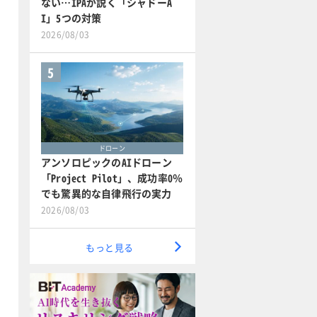
ない…IPAが説く「シャドーA
I」5つの対策
2026/08/03
5
ドローン
アンソロピックのAIドローン
「Project Pilot」、成功率0％
でも驚異的な自律飛行の実力
2026/08/03
もっと見る