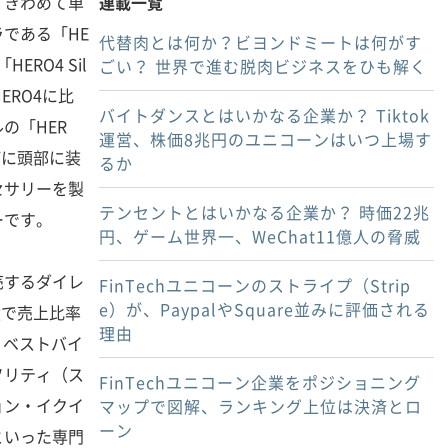
きわめて単
連載一覧
である「HE
代替肉とは何か？ビヨンドミートは何がす
HERO4 Sil
ごい？ 世界で進む脱肉ビジネスをひも解く
ERO4に比
バイトダンスとはいかなる企業か？ Tiktok
の「HER
運営、株価8兆円のユニコーンはいつ上場す
びに頭部に装
るか
セサリーを製
テンセントとはいかなる企業か？ 時価22兆
ーです。
円、ゲーム世界一、WeChat11億人の脅威
するダイレ
FinTechユニコーンのストライプ（Strip
e）が、PaypalやSquare並みに評価される
績で売上比率
理由
、ベストバイ
ソリティ（ス
FinTechユニコーン企業をポジショニング
ョン・イクイ
マップで図解、ランキング上位は決済とロ
ーン
といった専門