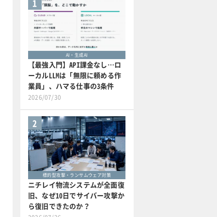
1
AI・生成AI
【最強入門】API課金なし…ロ
ーカルLLMは「無限に頼める作
業員」、ハマる仕事の3条件
2026/07/30
2
標的型攻撃・ランサムウェア対策
ニチレイ物流システムが全面復
旧、なぜ10日でサイバー攻撃か
ら復旧できたのか？