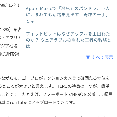
38.2％）
Apple Musicで「瀕死」のパンドラ、巨人
に囲まれても活路を見出す「奇跡の一手」
とは
.3％）を占
フィットビットはなぜアップルを上回れた
パ・アフリカ
のか？ ウェアラブルの隠れた王者の戦略と
アジア地域
は
に販売網を築
▼ すべて表示
ながらも、ゴープロがアクションカメラで確固たる地位を
よるところが大きいと言えます。HEROの特徴の一つが、簡単
ことです。たとえば、スノーボードでHEROを装着して録画
単にYouTubeにアップロードできます。