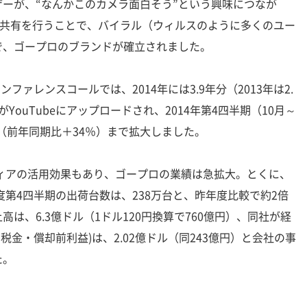
ーが、“なんかこのカメラ面白そう”という興味につなが
画共有を行うことで、バイラル（ウィルスのように多くのユー
で、ゴープロのブランドが確立されました。
ファレンスコールでは、2014年には3.9年分（2013年は2.
YouTubeにアップロードされ、2014年第4四半期（10月～
ー（前年同期比＋34％）まで拡大しました。
ディアの活用効果もあり、ゴープロの業績は急拡大。とくに、
度第4四半期の出荷台数は、238万台と、昨年度比較で約2倍
は、6.3億ドル（1ドル120円換算で760億円）、同社が経
・税金・償却前利益)は、2.02億ドル（同243億円）と会社の事
た。