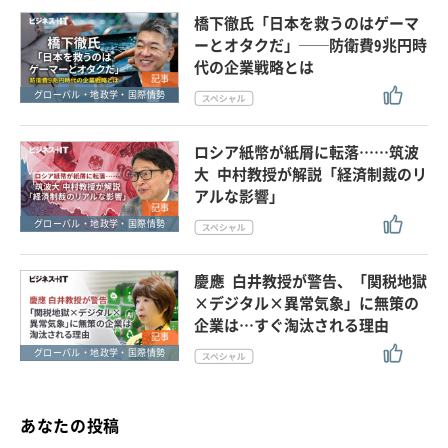
橋下徹氏「日本を救うのはゲーマ
ーとオタクだ」──防衛費9兆円時
代の企業戦略とは
記事
グローバル・地政学・国際情勢
ロシア紙幣が紙屑に転落……筑波
大 中村教授が解説「経済制裁のリ
アルな影響」
記事
グローバル・地政学・国際情勢
慶應 白井教授が警告、「関税地獄
×デジタル×異常気象」に無策の
企業は…すぐ淘汰される理由
記事
グローバル・地政学・国際情勢
あなたの投稿