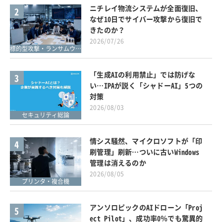
ニチレイ物流システムが全面復旧、
2
なぜ10日でサイバー攻撃から復旧で
きたのか？
2026/07/26
標的型攻撃・ランサムウェア対策
「生成AIの利用禁止」では防げな
3
い…IPAが説く「シャドーAI」5つの
対策
2026/08/03
セキュリティ総論
情シス騒然、マイクロソフトが「印
4
刷管理」刷新…ついに古いWindows
管理は消えるのか
2026/08/05
プリンタ・複合機
アンソロピックのAIドローン「Proj
5
ect Pilot」、成功率0％でも驚異的