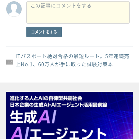
コメントをする
ITパスポート絶対合格の最短ルート。5年連続売
PR
PR
PR
上No.1、60万人が手に取った試験対策本