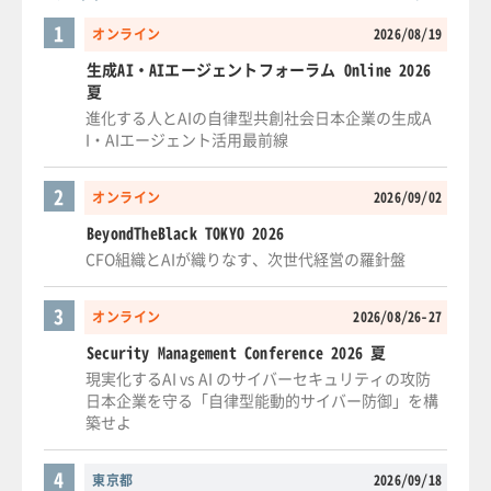
1
オンライン
2026/08/19
生成AI・AIエージェントフォーラム Online 2026
夏
進化する人とAIの自律型共創社会日本企業の生成A
I・AIエージェント活用最前線
2
オンライン
2026/09/02
BeyondTheBlack TOKYO 2026
CFO組織とAIが織りなす、次世代経営の羅針盤
3
オンライン
2026/08/26-27
Security Management Conference 2026 夏
現実化するAI vs AI のサイバーセキュリティの攻防
日本企業を守る「自律型能動的サイバー防御」を構
築せよ
4
東京都
2026/09/18