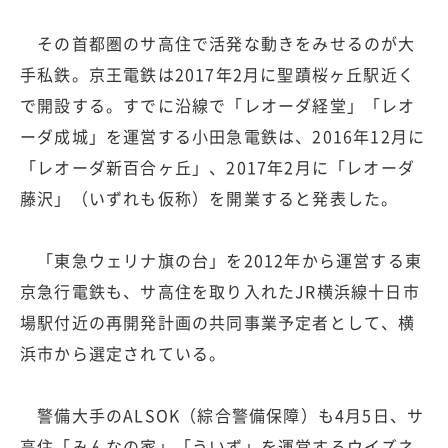
その首都圏のサ高住で活発な動きをみせるのが大
手私鉄。京王電鉄は2017年2月に聖蹟桜ヶ丘駅近く
で開設する。すでに沿線で「レオーダ経堂」「レオ
ーダ成城」を運営する小田急電鉄は、2016年12月に
「レオーダ新百合ヶ丘」、2017年2月に「レオーダ
藤沢」（いずれも仮称）を開業すると発表した。
「東急ウェリナ旗の台」を2012年から運営する東
京急行電鉄も、サ高住を取り入れたJR横浜線十日市
場駅付近の再開発計画の共同事業予定者として、横
浜市から選定されている。
警備大手のALSOK（綜合警備保障）も4月5日、サ
高住「みんなの家」「ういず」を運営するウイズネ