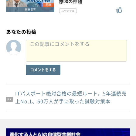
療DXの神髄
記事
医療業界
あなたの投稿
コメントをする
ITパスポート絶対合格の最短ルート。5年連続売
PR
PR
PR
上No.1、60万人が手に取った試験対策本