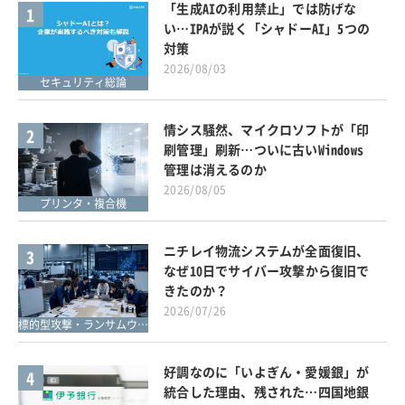
「生成AIの利用禁止」では防げな
1
い…IPAが説く「シャドーAI」5つの
対策
2026/08/03
セキュリティ総論
情シス騒然、マイクロソフトが「印
2
刷管理」刷新…ついに古いWindows
管理は消えるのか
2026/08/05
プリンタ・複合機
ニチレイ物流システムが全面復旧、
3
なぜ10日でサイバー攻撃から復旧で
きたのか？
2026/07/26
標的型攻撃・ランサムウェア対策
好調なのに「いよぎん・愛媛銀」が
4
統合した理由、残された…四国地銀