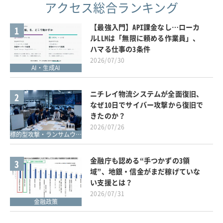
アクセス総合ランキング
【最強入門】API課金なし…ローカ
1
ルLLMは「無限に頼める作業員」、
ハマる仕事の3条件
2026/07/30
AI・生成AI
ニチレイ物流システムが全面復旧、
2
なぜ10日でサイバー攻撃から復旧で
きたのか？
2026/07/26
標的型攻撃・ランサムウェア対策
金融庁も認める“手つかずの3領
3
域”、地銀・信金がまだ稼げていな
い支援とは？
2026/07/31
金融政策