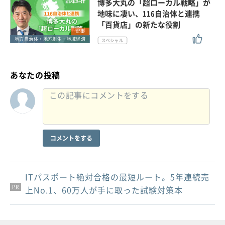
博多大丸の「超ローカル戦略」が
地味に凄い、116自治体と連携
「百貨店」の新たな役割
記事
地方自治体・地方創生・地域経済
あなたの投稿
コメントをする
ITパスポート絶対合格の最短ルート。5年連続売
PR
PR
PR
上No.1、60万人が手に取った試験対策本