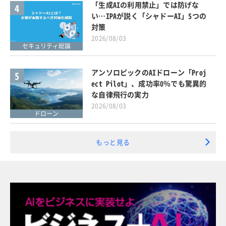
「生成AIの利用禁止」では防げな
4
い…IPAが説く「シャドーAI」5つの
対策
2026/08/03
セキュリティ総論
アンソロピックのAIドローン「Proj
5
ect Pilot」、成功率0％でも驚異的
な自律飛行の実力
2026/08/03
ドローン
もっと見る