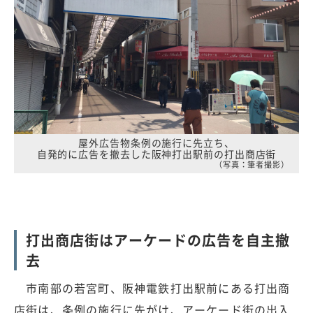
屋外広告物条例の施行に先立ち、
自発的に広告を撤去した阪神打出駅前の打出商店街
（写真：筆者撮影）
打出商店街はアーケードの広告を自主撤
去
市南部の若宮町、阪神電鉄打出駅前にある打出商
店街は、条例の施行に先がけ、アーケード街の出入