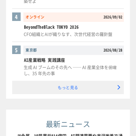
築せよ
4
オンライン
2026/09/02
BeyondTheBlack TOKYO 2026
CFO組織とAIが織りなす、次世代経営の羅針盤
5
東京都
2026/08/28
AI産業戦略 実践講座
生成 AI ブームのその先へ ── AI 産業全体を俯瞰
し、35 年先の事
もっと見る
最新ニュース
JX金属、1Q営業益814億円 AI関連需要や市況改善で通