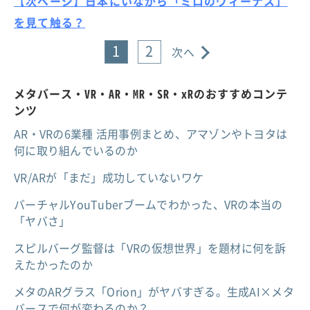
【次ページ】日本にいながら「ミロのヴィーナス」
を見て触る？
1
2
次へ
メタバース・VR・AR・MR・SR・xRのおすすめコンテ
ンツ
AR・VRの6業種 活用事例まとめ、アマゾンやトヨタは
何に取り組んでいるのか
VR/ARが「まだ」成功していないワケ
バーチャルYouTuberブームでわかった、VRの本当の
「ヤバさ」
スピルバーグ監督は「VRの仮想世界」を題材に何を訴
えたかったのか
メタのARグラス「Orion」がヤバすぎる。生成AI×メタ
バースで何が変わるのか？