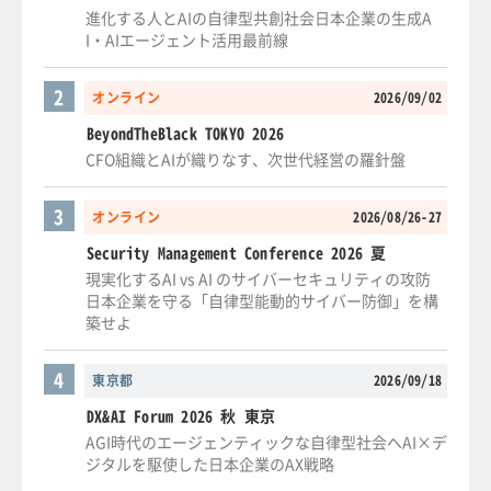
進化する人とAIの自律型共創社会日本企業の生成A
I・AIエージェント活用最前線
2
オンライン
2026/09/02
BeyondTheBlack TOKYO 2026
CFO組織とAIが織りなす、次世代経営の羅針盤
3
オンライン
2026/08/26-27
Security Management Conference 2026 夏
現実化するAI vs AI のサイバーセキュリティの攻防
日本企業を守る「自律型能動的サイバー防御」を構
築せよ
4
東京都
2026/09/18
DX&AI Forum 2026 秋 東京
AGI時代のエージェンティックな自律型社会へAI×デ
ジタルを駆使した日本企業のAX戦略