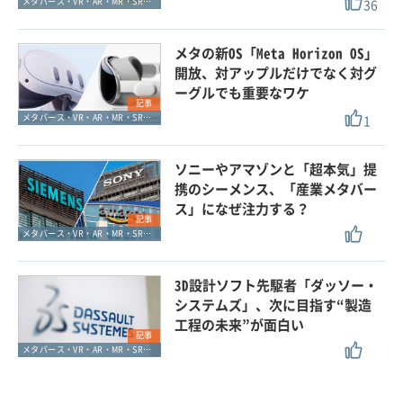
36
メタバース・VR・AR・MR・SR・xR
メタの新OS「Meta Horizon OS」
開放、対アップルだけでなく対グ
ーグルでも重要なワケ
記事
1
メタバース・VR・AR・MR・SR・xR
ソニーやアマゾンと「超本気」提
携のシーメンス、「産業メタバー
ス」になぜ注力する？
記事
メタバース・VR・AR・MR・SR・xR
3D設計ソフト先駆者「ダッソー・
システムズ」、次に目指す“製造
工程の未来”が面白い
記事
メタバース・VR・AR・MR・SR・xR