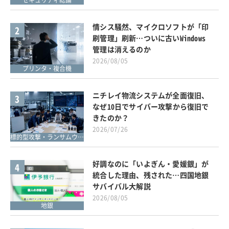
情シス騒然、マイクロソフトが「印
2
刷管理」刷新…ついに古いWindows
管理は消えるのか
2026/08/05
プリンタ・複合機
ニチレイ物流システムが全面復旧、
3
なぜ10日でサイバー攻撃から復旧で
きたのか？
2026/07/26
標的型攻撃・ランサムウェア対策
好調なのに「いよぎん・愛媛銀」が
4
統合した理由、残された…四国地銀
サバイバル大解説
2026/08/05
地銀