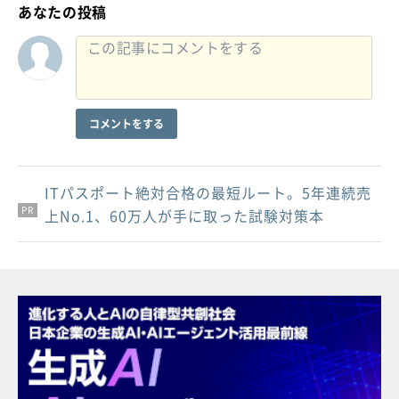
あなたの投稿
コメントをする
ITパスポート絶対合格の最短ルート。5年連続売
PR
PR
PR
上No.1、60万人が手に取った試験対策本