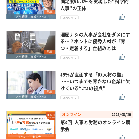
満足度96.8％を実現した“科学的
人事”の正体
記事
人材管理・育成・HRM
理屈ナシの人事が会社をダメにす
る…？ホントに優秀人材が「育
つ・定着する」仕組みとは
記事
人材管理・育成・HRM
45％が直面する「DX人材の壁」
……いつまでも育たない企業に欠
けている“2つの視点”
記事
人材管理・育成・HRM
オンライン
2026/08/20
第3回 人事と労務のオンライン展
示会
イベント・セミナー