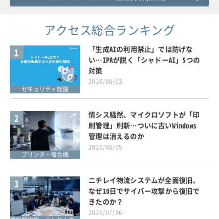
アクセス総合ランキング
「生成AIの利用禁止」では防げな
1
い…IPAが説く「シャドーAI」5つの
対策
2026/08/03
セキュリティ総論
情シス騒然、マイクロソフトが「印
2
刷管理」刷新…ついに古いWindows
管理は消えるのか
2026/08/05
プリンタ・複合機
ニチレイ物流システムが全面復旧、
3
なぜ10日でサイバー攻撃から復旧で
きたのか？
2026/07/26