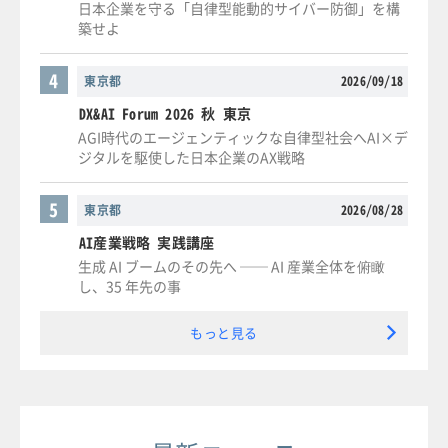
日本企業を守る「自律型能動的サイバー防御」を構
築せよ
4
東京都
2026/09/18
DX&AI Forum 2026 秋 東京
AGI時代のエージェンティックな自律型社会へAI×デ
ジタルを駆使した日本企業のAX戦略
5
東京都
2026/08/28
AI産業戦略 実践講座
生成 AI ブームのその先へ ── AI 産業全体を俯瞰
し、35 年先の事
もっと見る