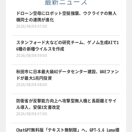
最新ニュース
ドローン空母にロボット空挺強襲、ウクライナの無人
機同士の連携が進化
2026/08/09 07:00
スタンフォード大などの研究チーム、ゲノム生成AIで1
6種の新種ウイルスを作成
2026/08/08 09:00
秋田市に日本最大級AIデータセンター建設、UAEファン
ドが最大1兆円投資
2026/08/08 08:00
防衛省が反撃能力向上へ攻撃型無人機と長距離ミサイ
ル導入、安保3文書改定
2026/08/08 07:00
ChatGPT無料版「テキスト無制限」へ、GPT-5.6 Luna標