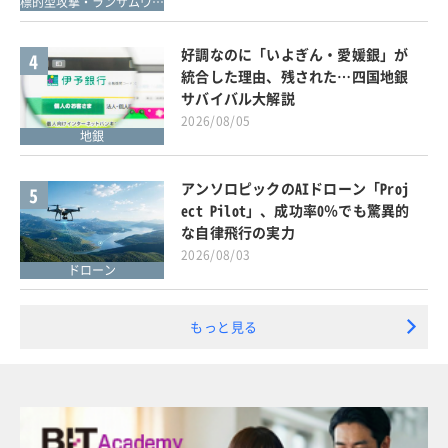
標的型攻撃・ランサムウェア対策
好調なのに「いよぎん・愛媛銀」が
4
統合した理由、残された…四国地銀
サバイバル大解説
2026/08/05
地銀
アンソロピックのAIドローン「Proj
5
ect Pilot」、成功率0％でも驚異的
な自律飛行の実力
2026/08/03
ドローン
もっと見る