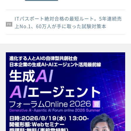
ITパスポート絶対合格の最短ルート。5年連続売
PR
PR
PR
上No.1、60万人が手に取った試験対策本