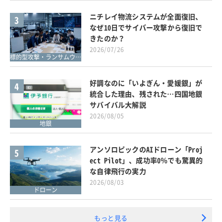
ニチレイ物流システムが全面復旧、
3
なぜ10日でサイバー攻撃から復旧で
きたのか？
2026/07/26
標的型攻撃・ランサムウェア対策
好調なのに「いよぎん・愛媛銀」が
4
統合した理由、残された…四国地銀
サバイバル大解説
2026/08/05
地銀
アンソロピックのAIドローン「Proj
5
ect Pilot」、成功率0％でも驚異的
な自律飛行の実力
2026/08/03
ドローン
もっと見る