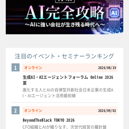
注目のイベント・セミナーランキング
1
オンライン
2026/08/19
生成AI・AIエージェントフォーラム Online 2026
夏
進化する人とAIの自律型共創社会日本企業の生成A
I・AIエージェント活用最前線
2
オンライン
2026/09/02
BeyondTheBlack TOKYO 2026
CFO組織とAIが織りなす、次世代経営の羅針盤