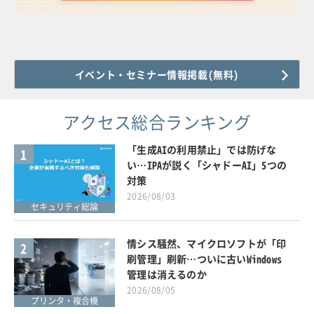
イベント・セミナー情報掲載(無料)
アクセス総合ランキング
「生成AIの利用禁止」では防げな
1
い…IPAが説く「シャドーAI」5つの
対策
2026/08/03
セキュリティ総論
情シス騒然、マイクロソフトが「印
2
刷管理」刷新…ついに古いWindows
管理は消えるのか
2026/08/05
プリンタ・複合機