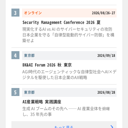
3
オンライン
2026/08/26-27
Security Management Conference 2026 夏
現実化するAI vs AI のサイバーセキュリティの攻防
日本企業を守る「自律型能動的サイバー防御」を構
築せよ
4
東京都
2026/09/18
DX&AI Forum 2026 秋 東京
AGI時代のエージェンティックな自律型社会へAI×デ
ジタルを駆使した日本企業のAX戦略
5
東京都
2026/08/28
AI産業戦略 実践講座
生成 AI ブームのその先へ ── AI 産業全体を俯瞰
し、35 年先の事
もっと見る